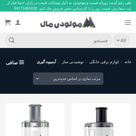
Ski
علی رغم آپدیت روزانه قیمت و موجودی، به دلیل نوسانات قیمت در بازار، حتما قبل از
ثبت سفارش، قیمت روز را با کارشناس بخش فروش چک کنید. 09173455020
t
conten
جستجو
برای:
خانه
/
لوازم برقی خانگی
/
نوشیدنی ساز
/
آبمیوه گیری
صافی