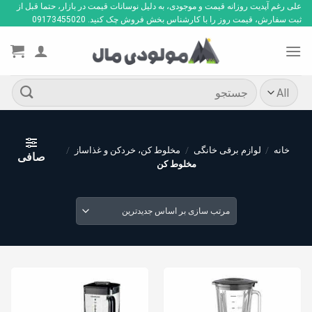
Ski
علی رغم آپدیت روزانه قیمت و موجودی، به دلیل نوسانات قیمت در بازار، حتما قبل از
ثبت سفارش، قیمت روز را با کارشناس بخش فروش چک کنید. 09173455020
t
conten
جستجو
برای:
خانه
/
لوازم برقی خانگی
/
مخلوط کن، خردکن و غذاساز
/
صافی
مخلوط کن