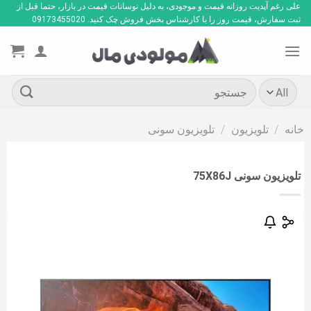
Ski
علی رغم آپدیت روزانه قیمت و موجودی، به دلیل نوسانات قیمت در بازار، حتما قبل از
ثبت سفارش، قیمت روز را با کارشناس بخش فروش چک کنید. 09173455020
t
conten
جستجو
برای:
خانه
/
تلویزیون
/
تلویزیون سونی
تلویزیون سونی 75X86J