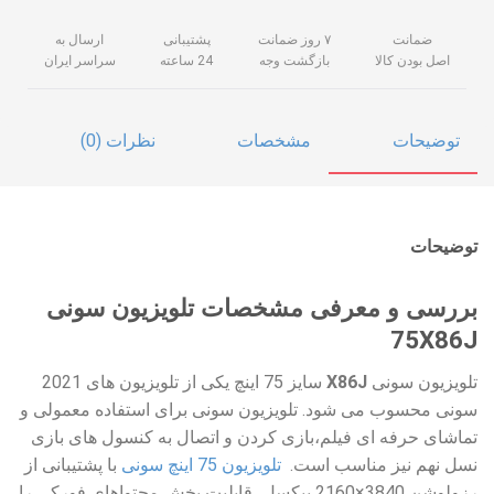
ضمانت
۷ روز ضمانت
پشتیبانی
ارسال به
اصل بودن کالا
بازگشت وجه
24 ساعته
سراسر ایران
توضیحات
مشخصات
نظرات (0)
توضیحات
بررسی و معرفی مشخصات تلویزیون سونی
75X86J
تلویزیون سونی
X86J
سایز 75 اینچ یکی از تلویزیون های 2021
سونی محسوب می شود. تلویزیون سونی برای استفاده معمولی و
تماشای حرفه ای فیلم،بازی کردن و اتصال به کنسول های بازی
نسل نهم نیز مناسب است.
تلویزیون 75 اینچ سونی
با پشتیبانی از
رزولوشن 3840×2160 پیکسل، قابلیت پخش محتواهای فورکی را