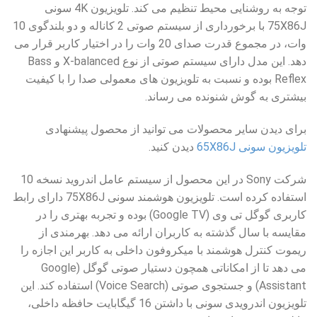
توجه به روشنایی محیط تنظیم می کند. تلویزیون 4K سونی
75X86J با برخورداری از سیستم صوتی 2 کاناله و دو بلندگوی 10
وات، در مجموع قدرت صدای 20 وات را در اختیار کاربر قرار می
دهد. این مدل دارای سیستم صوتی از نوع X-balanced و Bass
Reflex بوده و نسبت به تلویزیون های معمولی صدا را با کیفیت
بیشتری به گوش شنونده می رساند.
برای دیدن سایر محصولات می توانید از محصول پیشنهادی
تلویزیون سونی 65X86J
دیدن کنید.
شرکت Sony در این محصول از سیستم عامل اندروید نسخه 10
استفاده کرده است. تلویزیون هوشمند سونی 75X86J دارای رابط
کاربری گوگل تی وی (Google TV) بوده و تجربه بهتری را در
مقایسه با سال گذشته به کاربران ارائه می دهد. بهرمندی از
ریموت کنترل هوشمند با میکروفون داخلی به کاربر این اجازه را
می دهد تا از امکاناتی همچون دستیار صوتی گوگل (Google
Assistant) و جستجوی صوتی (Voice Search) استفاده کند. این
تلویزیون اندرویدی سونی با داشتن 16 گیگابایت حافظه داخلی،