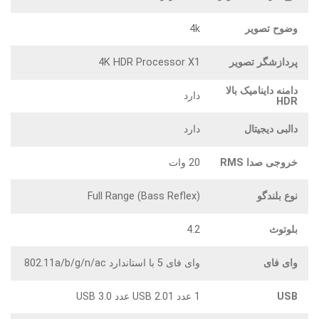
وضوح تصویر
4k
پردازشگر تصویر
4K HDR Processor X1
دامنه داینامیک بالا
دارد
HDR
دالبی دیجیتال
دارد
خروجی صدا RMS
20 وات
نوع بلندگو
Full Range (Bass Reflex)
بلوتوث
4.2
وای فای
وای فای 5 با استاندارد 802.11a/b/g/n/ac
USB
1 عدد USB 2.01 عدد USB 3.0