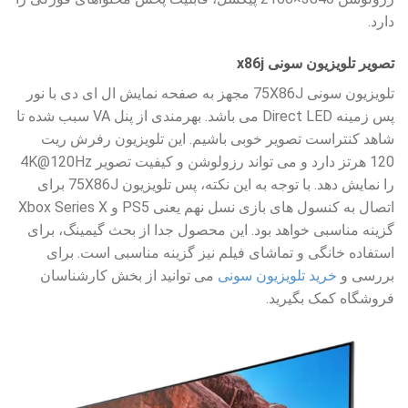
دارد.
تصویر تلویزیون سونی x86j
تلویزیون سونی 75X86J مجهز به صفحه نمایش ال ای دی با نور
پس زمینه Direct LED می باشد. بهرمندی از پنل VA سبب شده تا
شاهد کنتراست تصویر خوبی باشیم. این تلویزیون رفرش ریت
120 هرتز دارد و می تواند رزولوشن و کیفیت تصویر 4K@120Hz
را نمایش دهد. با توجه به این نکته، پس تلویزیون 75X86J برای
اتصال به کنسول های بازی نسل نهم یعنی PS5 و Xbox Series X
گزینه مناسبی خواهد بود. این محصول جدا از بحث گیمینگ، برای
استفاده خانگی و تماشای فیلم نیز گزینه مناسبی است. برای
بررسی و
خرید تلویزیون سونی
می توانید از بخش کارشناسان
فروشگاه کمک بگیرید.