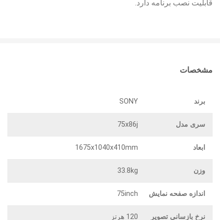
قابلیت نصب برنامه دارد.
مشخصات
برند
SONY
سری مدل
75x86j
ابعاد
1675x1040x410mm
وزن
33.8kg
اندازه صفحه نمایش
75inch
نرخ بازسانی تصویر
120 هرتز