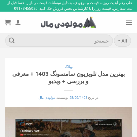
Ski
علی رغم آپدیت روزانه قیمت و موجودی، به دلیل نوسانات قیمت در بازار، حتما قبل از
ثبت سفارش، قیمت روز را با کارشناس بخش فروش چک کنید. 09173455020
t
conten
جستجو
برای:
وبلاگ
بهترین مدل تلویزیون سامسونگ 1403 + معرفی
و بررسی + ویدیو
در تاریخ
28/02/1403
نویسنده:
مولودی مال