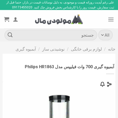
Ski
علی رغم آپدیت روزانه قیمت و موجودی، به دلیل نوسانات قیمت در بازار، حتما قبل از
ثبت سفارش، قیمت روز را با کارشناس بخش فروش چک کنید. 09173455020
t
conten
جستجو
برای:
خانه
/
لوازم برقی خانگی
/
نوشیدنی ساز
/
آبمیوه گیری
آبمیوه گیری 700 وات فیلیپس مدل Philips HR1863