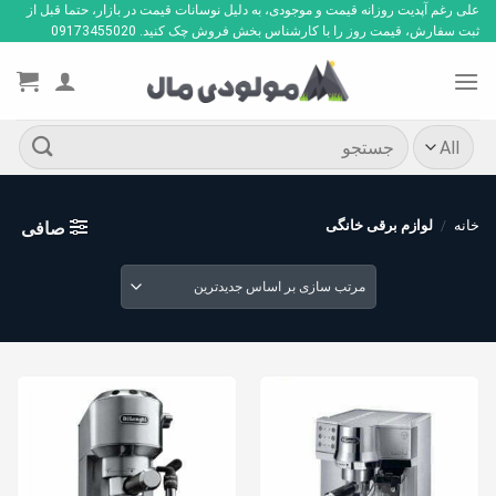
Ski
علی رغم آپدیت روزانه قیمت و موجودی، به دلیل نوسانات قیمت در بازار، حتما قبل از
ثبت سفارش، قیمت روز را با کارشناس بخش فروش چک کنید. 09173455020
t
conten
جستجو
برای:
خانه
/
لوازم برقی خانگی
صافی