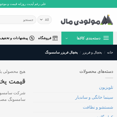
Ski
علی رغم آپدیت روزانه قیمت و موجودی،
t
conten
جستجو
برای:
دسته‌بندی کالاها
فروشگاه
پیشنهادات و تخفیف 
خانه
/
یخچال و فریزر
/
یخچال فریزر سامسونگ
دسته‌های محصولات
هیچ محصولی یا
قیمت یخ
تلویزیون
شرکت سامسونگ ی
سینما خانگی و ساندبار
سامسونگ مصرف 
شستشو و نظافت