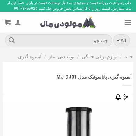
Ski
علی رغم آپدیت روزانه قیمت و موجودی، به دلیل نوسانات قیمت در بازار، حتما قبل از
ثبت سفارش، قیمت روز را با کارشناس بخش فروش چک کنید. 09173455020
t
conten
جستجو
برای:
خانه
/
لوازم برقی خانگی
/
نوشیدنی ساز
/
آبمیوه گیری
آبمیوه گیری پاناسونیک مدل MJ-DJ01