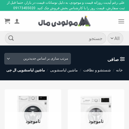
Ski
علی رغم آپدیت روزانه قیمت و موجودی، به دلیل نوسانات قیمت در بازار، حتما قبل از
ثبت سفارش، قیمت روز را با کارشناس بخش فروش چک کنید. 09173455020
t
conten
جستجو
برای:
صافی
خانه
/
شستشو و نظافت
/
ماشین لباسشویی
/
ماشین لباسشویی ال جی
ناموجود
ناموجود