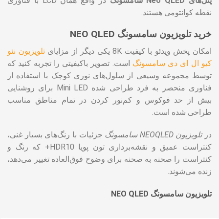
پنل‌های Neo QLED سامسونگ
در واقع همان LCD با فناوری
نقطه کوانتومی هستند.
خرید تلویزیون سامسونگ NEO QLED
امکان پخش ویدئو با کیفیت 8K یکی دیگر از مزایای
تلویزیون نئو
کیو ال ای دی سامسونگ
است. تصویر باکیفیتی را تجربه کنید که
توسط مجموعه وسیعی از سلول‌های نوری کوچک با استفاده از
فناوری منحصر به فرد طراحی شده Mini LED برای روشنایی
بیش از حد فوکوس و کم‌نور کردن در تمام مناطق مناسب
طراحی شده است.
در
تلویزیون NEOQLED سامسونگ
جزئیات با رنگ‌های بسیار غنی،
کنتراست عمیق و نقشه‌برداری تون پویا HDR10+ که رنگ و
کنتراست را صحنه به صحنه برای وضوح فوق‌العاده تغییر می‌دهد،
زنده می‌شوند.
تلویزیون سامسونگ NEO QLED