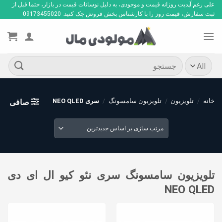
Ski
علی رغم آپدیت روزانه قیمت و موجودی، به دلیل نوسانات قیمت در بازار، حتما قبل از
ثبت سفارش، قیمت روز را با کارشناس بخش فروش چک کنید. 09173455020
t
conten
جستجو
برای:
خانه
/
تلویزیون
/
تلویزیون سامسونگ
/
سری NEO QLED
صافی
تلویزیون سامسونگ سری نئو کیو ال ای دی
NEO QLED