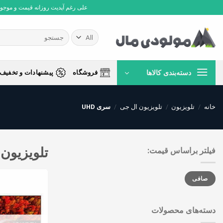
Ski
علی رغم آپدیت روزانه قیمت و موجودی،
t
conten
جستجو
برای:
دسته‌بندی کالاها
فروشگاه
پیشنهادات و تخفیف 
خانه
/
تلویزیون
/
تلویزیون ال جی
/
سری UHD
تلویزیون ا
فیلتر براساس قیمت:
حداقل
حداكثر
صافی
قیمت
قيمت
دسته‌های محصولات