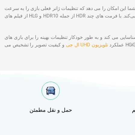
به شما این امکان را می دهد که تنظیمات ژانر فعلی بازی را به سرعت
تغییر دهید. قابلیت HDR فعال رنگ‌های زنده و جزئیات دقیق را با Active HDR ارائه می‌کند. با فرمت های چند HDR از جمله HDR10 و HLG از فیلم های
HD هستند. ALLM کنسول بازی شما را شناسایی می کند و به طور خودکار تنظیمات بهینه را برای بازی های
تلویزیون UHD ال جی
و کیفیت تصویر را تشخیص می
م
حمل و نقل مطمئن