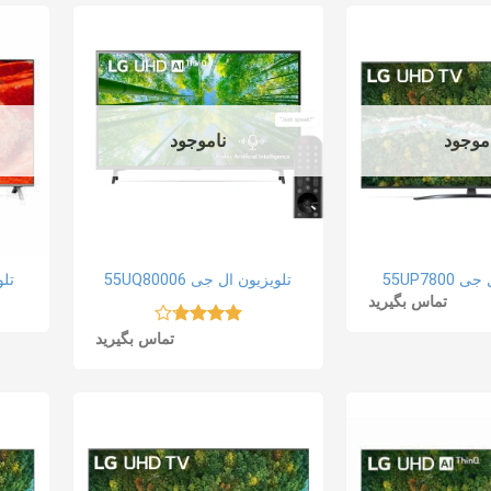
موجود
ناموجود
55UP780
تلویزیون ال جی 55UQ80006
تلوی
تماس بگیرید
نمره
تماس بگیرید
3.69
از
5