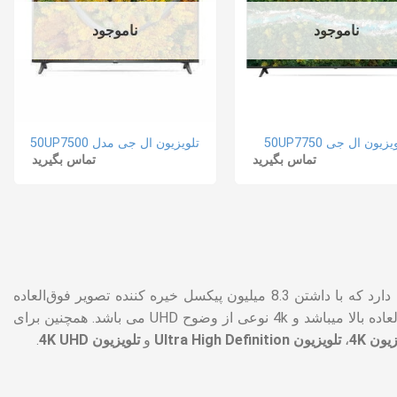
ناموجود
ناموجود
یزیون ال جی 50UP7750
تلویزیون ال جی مدل 50UP7500
تماس بگیرید
تماس بگیرید
استانداردی جدید با وضوح تصویری چهار برابر یک تلویزیون HD دارد که با داشتن 8.3 میلیون پیکسل خیره‌ کننده تصویر فوق‌العاده
واقعی و بی‌نقص ایجاد می کند. UHD یا Ultra High Definition به معنی کیفیت فوق العاده بالا میباشد و 4k نوعی از وضوح UHD می باشد. همچنین برای
یون 4K
،
تلویزیون Ultra High Definition
و
تلویزیون 4K UHD
.