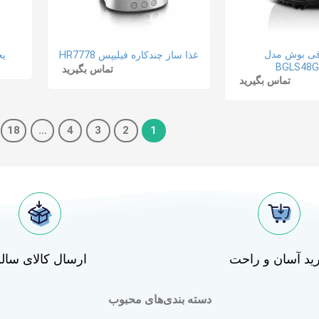
قی بوش مدل
غذا ساز چندکاره فیلیپس HR7778
یخ
BGLS48G
تماس بگیرید
تماس بگیرید
18
…
4
3
2
1
ید آسان و راحت
ارسال کالای سال
دسته بندی‌های محبوب