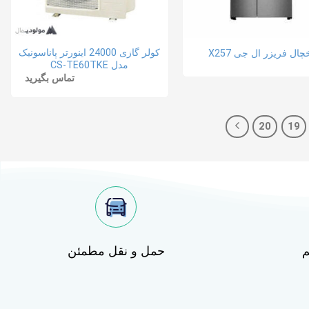
کولر گازی 24000 اینورتر پاناسونیک
چال فریزر ال جی X257
مدل CS-TE60TKE
تماس بگیرید
20
19
م
حمل و نقل مطمئن