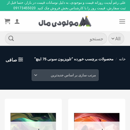
Ski
علی رغم آپدیت روزانه قیمت و موجودی، به دلیل نوسانات قیمت در بازار، حتما قبل از
ثبت سفارش، قیمت روز را با کارشناس بخش فروش چک کنید. 09173455020
t
conten
جستجو
برای:
خانه
/
محصولات برچسب خورده “تلویزیون سونی 75 اینچ”
صافی