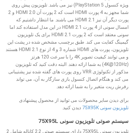
ویژه کنسول PlayStation 5) نیز می باشد. تلویزیون پیش روی
شما مجهز به 4 پورت HDMI است که 2 پورت آن HDMI 2.0 و 2
پورت دیگر آن نیز HDMI 2.1 می باشند. ما انتظار داشتیم که
امسال سونی از 4 پورت HDMI 2.1 در این مدل استفاده کند اما
سونی معتقد است که 2 پورت HDMI 2.1 برای یک تلویزیون
گیمینگ کفایت می کند. طبق برچسب مشخص شده در پشت این
تلویزیون، پورت های HDMI شماره 3 و 4 از نوع HDMI 2.1 هستند
و می توانند کیفیت تصویر 4K را با سرعت 120 هرتز
(4K@120Hz) به شما ارائه دهند. البته دقت کنید که تلویزیون
مذکور از تکنولوژی VRR روی پورت های گفته شده نیز پشتیبانی
می کند و هنگام اتصال کنسول بازی سازگار به آن، می تواند
رفرش ریت متغیر را به شما ارائه دهد.
برای دیدن سایر محصولات می توانید از محصول پیشنهادی
تلویزیون سونی 75X95K
دیدن کنید.
سیستم صوتی تلویزیون سونی 75X95L
تلویزیون سونی 75X95L دارای سیستم صوتی 2.2 کاناله شامل 2