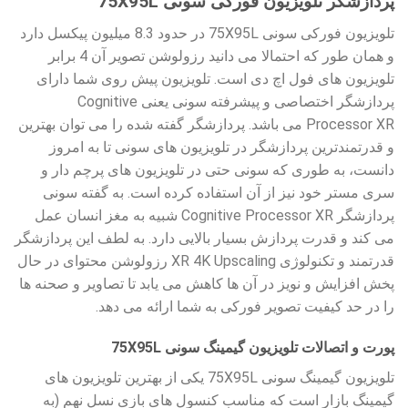
پردازشگر تلویزیون فورکی سونی 75X95L
تلویزیون فورکی سونی 75X95L در حدود 8.3 میلیون پیکسل دارد
و همان طور که احتمالا می دانید رزولوشن تصویر آن 4 برابر
تلویزیون های فول اچ دی است. تلویزیون پیش روی شما دارای
پردازشگر اختصاصی و پیشرفته سونی یعنی Cognitive
Processor XR می باشد. پردازشگر گفته شده را می توان بهترین
و قدرتمندترین پردازشگر در تلویزیون های سونی تا به امروز
دانست، به طوری که سونی حتی در تلویزیون های پرچم دار و
سری مستر خود نیز از آن استفاده کرده است. به گفته سونی
پردازشگر Cognitive Processor XR شبیه به مغز انسان عمل
می کند و قدرت پردازش بسیار بالایی دارد. به لطف این پردازشگر
قدرتمند و تکنولوژی XR 4K Upscaling رزولوشن محتوای در حال
پخش افزایش و نویز در آن ها کاهش می یابد تا تصاویر و صحنه ها
را در حد کیفیت تصویر فورکی به شما ارائه می دهد.
پورت و اتصالات تلویزیون گیمینگ سونی 75X95L
تلویزیون گیمینگ سونی 75X95L یکی از بهترین تلویزیون های
گیمینگ بازار است که مناسب کنسول های بازی نسل نهم (به