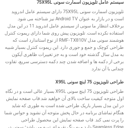
سیستم عامل تلویزیون اسمارت سونی 75X95L
تلویزیون اسمارت سونی 75X95L دارای سیستم عامل اندروید
است و در بازار به عنوان Android TV نیز شناخته می شود.
برخلاف انتظار ما سونی از سیستم عامل اندروید 11 در این مدل
استفاده نکرده است. تلویزیون پیش روی شما دارای ریموت کنترل
هوشمند سونی مدل RMF-TX810V از نوع استاندارد است که
طراحی کوچک و جمع و جوری دارد. این ریموت کنترل بسیار شبیه
به مدل سال گذشته خود است و به جز تغییرات ظاهری آیکون
برخی از دکمه ها و اضافه شدن چند دکمه دسترسی سریع، تفاوت
چندانی با آن ندارد.
طراحی تلویزیون 75 اینچ سونی X95L
طراحی تلویزیون 75 اینچ سونی X95L بسیار عالی است و در نگاه
اول متوجه کیفیت ساخت بالای آن خواهید شد.قاب صفحه نمایش
در این مدل بسیار باریک طراحی شده است به طوری که شاید
هنگام تماشای برنامه در حال پخش متوجه آن نشوید و حواس شما
را پرت نمی کند. قاب صفحه نمایش این محصول طراحی
Seamless Edge دارد و به رنگ نقره ای تیره می باشد؛ سونی در