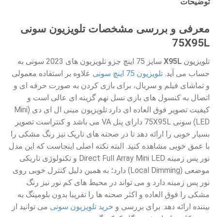
توضیحات
معرفی و بررسی مشخصات تلویزیون سونی
75X95L
تلویزیون
X95L
سایز 75 اینچ جزو تلویزیون های 2023 سونی به
حساب می آید.
تلویزیون 75 اینچ سونی
علاوه بر استفاده معمولی
و تماشای فیلم و سریال، برای بازی کردن به صورت حرفه ای و
اتصال به کنسول های بازی نسل نهم گزینه ای عالی است و
کیفیت تصویر فوق العاده ای دارد.تلویزیون مینی ال ای دی (Mini
LED) سونی 75X95L دارای پنل VA می باشد و کنتراست تصویر
بسیار خوبی را ارائه دهد تا در صحنه های تاریک نیز رنگ مشکی را
با عمق خوبی مشاهده کنید. البته نکته اصلی اینجاست که این مدل
نور پس زمینه Direct Full Array Mini LED و تکنولوژی تاریکی
موضعی (Local Dimming) دارد؛ به همین دلیل کنترل خوبی روی
نور پس زمینه دارد و می تواند در محیط های کم نور نیز رنگ
مشکی را فوق العاده و اکثر صحنه ها را تقریبا بدون بلومینگ به
بیننده ارائه دهد. برای بررسی و
خرید تلویزیون سونی
می توانید از