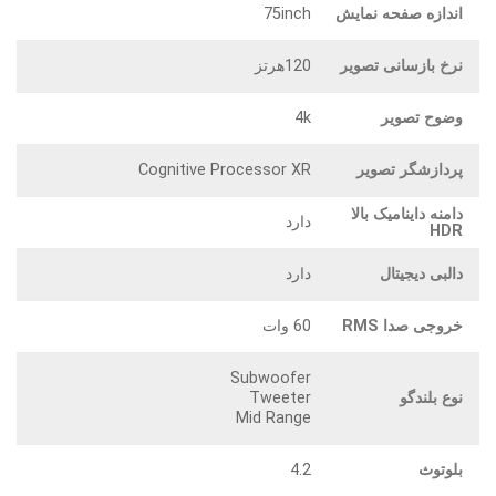
اندازه صفحه نمایش
75inch
نرخ بازسانی تصویر
120هرتز
وضوح تصویر
4k
پردازشگر تصویر
Cognitive Processor XR
دامنه داینامیک بالا
دارد
HDR
دالبی دیجیتال
دارد
خروجی صدا RMS
60 وات
Subwoofer
نوع بلندگو
Tweeter
Mid Range
بلوتوث
4.2