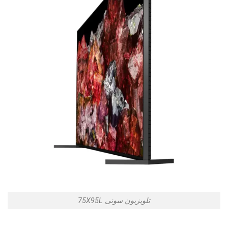
تلویزیون سونی 75X95L