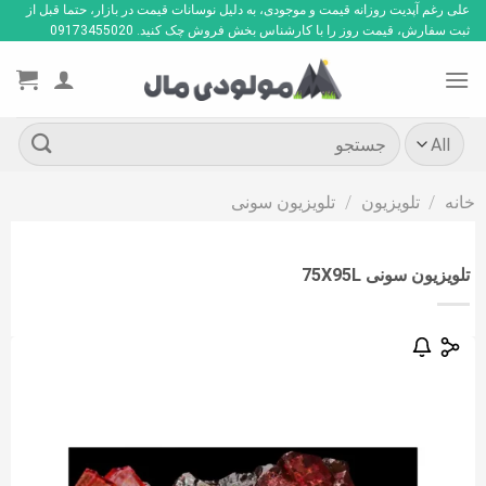
Ski
علی رغم آپدیت روزانه قیمت و موجودی، به دلیل نوسانات قیمت در بازار، حتما قبل از
ثبت سفارش، قیمت روز را با کارشناس بخش فروش چک کنید. 09173455020
t
conten
جستجو
برای:
خانه
/
تلویزیون
/
تلویزیون سونی
تلویزیون سونی 75X95L