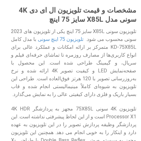
مشخصات و قیمت تلویزیون ال ای دی 4K
سونی مدل X85L سایز 75 اینچ
تلویزیون سونی X85L سایز 75 اینچ یکی از تلویزیون های 2023
سونی محسوب می شود.
تلویزیون 75 اینچ سونی
با مدل کامل
KD-75X85L متمرکز بر ارائه امکانات و عملکرد عالی برای
انواع کاربری‌ها از مصارف روزمره تا تماشای حرفه‌ای فیلم و
سریال، و گیمینگ طراحی شده است. این محصول با
صفحه‌نمایش LED و کیفیت تصویر 4K ارائه شده و نرخ
به‌روزرسانی تصویر با 120 هرتز فوق‌العاده است. طراحی این
تلویزیون به شیوه‌ای کاملاً مینیمالیستی انجام شده و قاب
بسیار باریک و فلزی دارای کیفیتی عالی را به نمایش می‌گذارد.
تلویزیون 4K سونی 75X85L مجهز به پردازشگر 4K HDR
Processor X1 است و از این لحاظ پیشرفتی نداشته است. این
پردازشگر وظیفه پردازش تصویر را در این تلویزیون به عهده
دارد و اینکار را به خوبی انجام می دهد. همچنین این تلویزیون
مجهز به سیستم صوتی Double Bass Reflex با طراحی X-