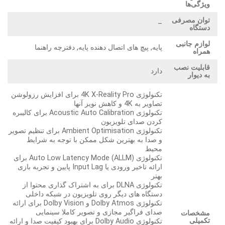
ویژگی‌ها
توان مصرفی
–
دستگاه
لوازم جانبی
پایه, پیچ های اتصال دهنده پایه, دفترچه راهنما
همراه
قابلیت نصب
دارد
به دیوار
تکنولوژی 4K X-Reality Pro برای افزایش رزولوشن
تصاویر به 4K و کاهش نویز آنها
تکنولوژی Acoustic Auto Calibration برای کالیبره
کردن صدای تلویزیون
تکنولوژی Ambient Optimisation برای تنظیم تصویر
و صدا به بهترین شکل ممکن با توجه به شرایط
محیط
تکنولوژی Auto Low Latency Mode (ALLM) برای
ارائه تاخیر ورودی یا Input Lag پایین و تجربه بازی
بهتر
تکنولوژی DLNA برای به اشتراک گذاری محتوا از
دستگاه های دیگر روی تلویزیون در شبکه داخلی
تکنولوژی Dolby Atmos و Dolby Vision برای ارائه
صدای فراگیر مجازی و تصویر کاملا سینمایی
مشخصات
تکمیلی
تکنولوژی Dolby Audio برای بهبود کیفیت صدا و ارائه