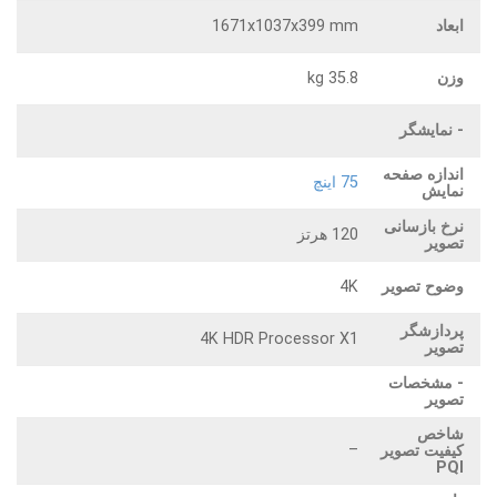
ابعاد
1671x1037x399 mm
وزن
35.8 kg
- نمایشگر
اندازه صفحه
75 اینچ
نمایش
نرخ بازسانی
120 هرتز
تصویر
وضوح تصویر
4K
پردازشگر
4K HDR Processor X1
تصویر
- مشخصات
تصویر
شاخص
–
کیفیت تصویر
PQI