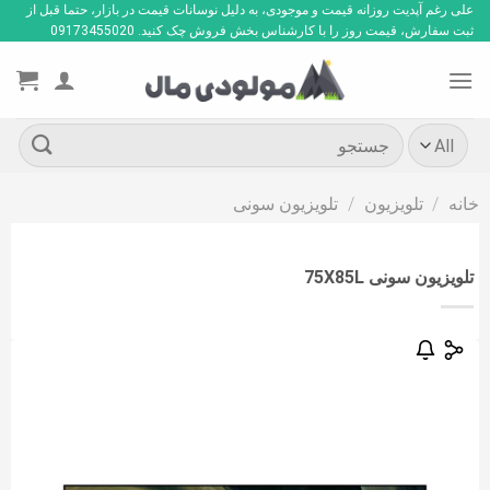
Ski
علی رغم آپدیت روزانه قیمت و موجودی، به دلیل نوسانات قیمت در بازار، حتما قبل از
ثبت سفارش، قیمت روز را با کارشناس بخش فروش چک کنید. 09173455020
t
conten
جستجو
برای:
خانه
/
تلویزیون
/
تلویزیون سونی
تلویزیون سونی 75X85L