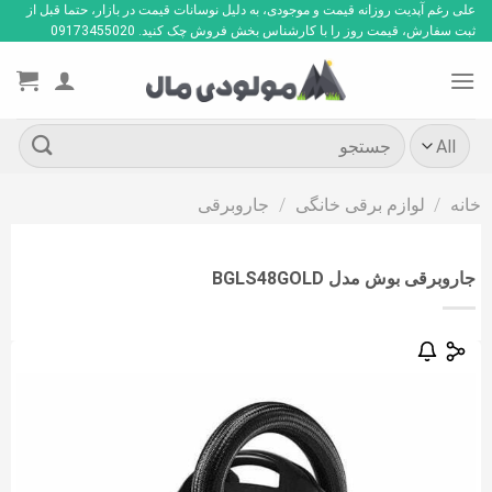
Ski
علی رغم آپدیت روزانه قیمت و موجودی، به دلیل نوسانات قیمت در بازار، حتما قبل از
ثبت سفارش، قیمت روز را با کارشناس بخش فروش چک کنید. 09173455020
t
conten
جستجو
برای:
خانه
/
لوازم برقی خانگی
/
جاروبرقی
جاروبرقی بوش مدل BGLS48GOLD