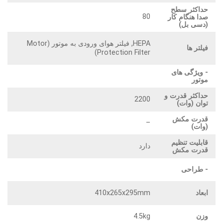
حداکثر سطح
80
صدا هنگام کار
(دسی بل)
HEPA, فیلتر هوای ورودی به موتور (Motor
فیلتر ها
Protection Filter)
- ویژگی های
موتور
حداکثر قدرت و
2200
توان (وات)
قدرت مکش
–
(وات)
قابلیت تنظیم
دارد
قدرت مکش
- طراحی
ابعاد
410x265x295mm
وزن
4.5kg