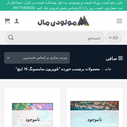
Ski
علی رغم آپدیت روزانه قیمت و موجودی، به دلیل نوسانات قیمت در بازار، حتما قبل از
ثبت سفارش، قیمت روز را با کارشناس بخش فروش چک کنید. 09173455020
t
conten
جستجو
برای:
صافی
خانه
/
محصولات برچسب خورده “تلویزیون سامسونگ 75 اینچ”
ناموجود
ناموجود