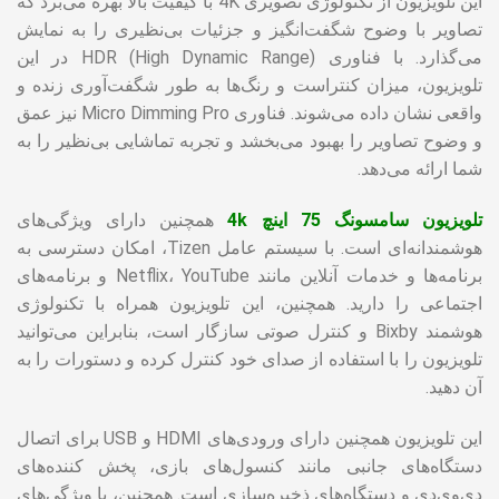
این تلویزیون از تکنولوژی تصویری 4K با کیفیت بالا بهره می‌برد که
تصاویر با وضوح شگفت‌انگیز و جزئیات بی‌نظیری را به نمایش
می‌گذارد. با فناوری HDR (High Dynamic Range) در این
تلویزیون، میزان کنتراست و رنگ‌ها به طور شگفت‌آوری زنده و
واقعی نشان داده می‌شوند. فناوری Micro Dimming Pro نیز عمق
و وضوح تصاویر را بهبود می‌بخشد و تجربه تماشایی بی‌نظیر را به
شما ارائه می‌دهد.
تلویزیون سامسونگ 75 اینچ 4k
همچنین دارای ویژگی‌های
هوشمندانه‌ای است. با سیستم عامل Tizen، امکان دسترسی به
برنامه‌ها و خدمات آنلاین مانند Netflix، YouTube و برنامه‌های
اجتماعی را دارید. همچنین، این تلویزیون همراه با تکنولوژی
هوشمند Bixby و کنترل صوتی سازگار است، بنابراین می‌توانید
تلویزیون را با استفاده از صدای خود کنترل کرده و دستورات را به
آن دهید.
این تلویزیون همچنین دارای ورودی‌های HDMI و USB برای اتصال
دستگاه‌های جانبی مانند کنسول‌های بازی، پخش کننده‌های
دی‌وی‌دی و دستگاه‌های ذخیره‌سازی است. همچنین، با ویژگی‌های