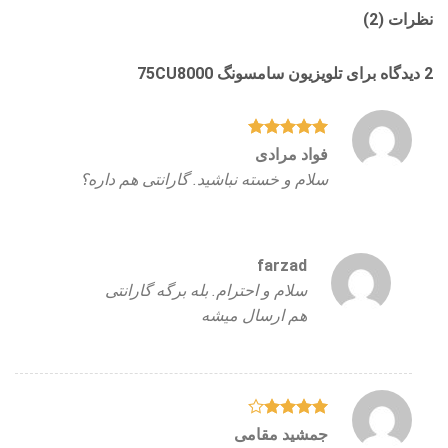
نظرات (2)
2 دیدگاه برای
تلویزیون سامسونگ 75CU8000
نمره
5
از
فواد مرادی
5
سلام و خسته نباشید. گارانتی هم داره؟
farzad
سلام و احترام. بله برگه گارانتی
هم ارسال میشه
نمره
4
جمشید مقامی
از 5