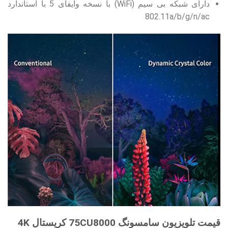
دارای شبکه بی سیم (WiFi) با نسخه وایفای 5 با استاندارد
802.11a/b/g/n/ac
قیمت تلویزیون سامسونگ 75CU8000 کریستال 4K