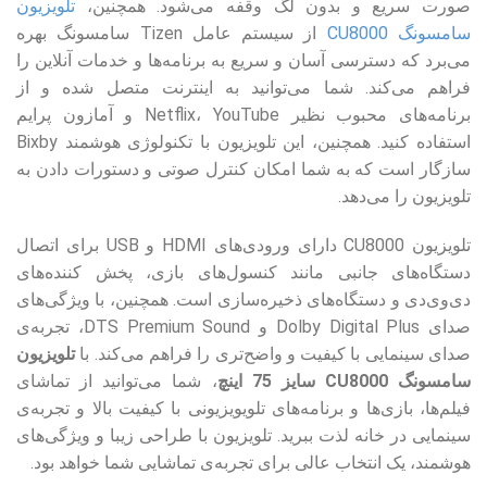
صورت سریع و بدون لگ وقفه می‌شود. همچنین،
تلویزیون
سامسونگ CU8000
از سیستم عامل Tizen سامسونگ بهره
می‌برد که دسترسی آسان و سریع به برنامه‌ها و خدمات آنلاین را
فراهم می‌کند. شما می‌توانید به اینترنت متصل شده و از
برنامه‌های محبوب نظیر Netflix، YouTube و آمازون پرایم
استفاده کنید. همچنین، این تلویزیون با تکنولوژی هوشمند Bixby
سازگار است که به شما امکان کنترل صوتی و دستورات دادن به
تلویزیون را می‌دهد.
تلویزیون CU8000 دارای ورودی‌های HDMI و USB برای اتصال
دستگاه‌های جانبی مانند کنسول‌های بازی، پخش کننده‌های
دی‌وی‌دی و دستگاه‌های ذخیره‌سازی است. همچنین، با ویژگی‌های
صدای Dolby Digital Plus و DTS Premium Sound، تجربه‌ی
صدای سینمایی با کیفیت و واضح‌تری را فراهم می‌کند. با
تلویزیون
سامسونگ CU8000 سایز 75 اینچ
، شما می‌توانید از تماشای
فیلم‌ها، بازی‌ها و برنامه‌های تلویویزیونی با کیفیت بالا و تجربه‌ی
سینمایی در خانه لذت ببرید. تلویزیون با طراحی زیبا و ویژگی‌های
هوشمند، یک انتخاب عالی برای تجربه‌ی تماشایی شما خواهد بود.