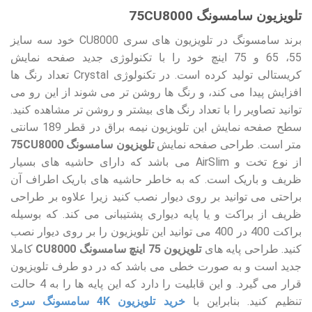
تلویزیون سامسونگ 75CU8000
برند سامسونگ در تلویزیون های سری CU8000 خود سه سایز
55، 65 و 75 اینچ خود را با تکنولوژی جدید صفحه نمایش
کریستالی تولید کرده است. در تکنولوژی Crystal تعداد رنگ ها
افزایش پیدا می کند، و رنگ ها روشن تر می شوند از این رو می
توانید تصاویر را با تعداد رنگ های بیشتر و روشن تر مشاهده کنید.
سطح صفحه نمایش این تلویزیون نیمه براق در قطر 189 سانتی
متر است. طراحی صفحه نمایش
تلویزیون سامسونگ 75CU8000
از نوع تخت و AirSlim می باشد که دارای حاشیه های بسیار
ظریف و باریک است. که به خاطر حاشیه های باریک اطراف آن
براحتی می توانید بر روی دیوار نصب کنید زیرا علاوه بر طراحی
ظریف از براکت و یا پایه دیواری پشتیبانی می کند. که بوسیله
براکت 400 در 400 می توانید این تلویزیون را بر روی دیوار نصب
کنید. طراحی پایه های
تلویزیون 75 اینچ سامسونگ CU8000
کاملا
جدید است و به صورت خطی می باشد که در دو طرف تلویزیون
قرار می گیرد. و این قابلیت را دارد که این پایه ها را به 4 حالت
تنظیم کنید. بنابراین با
خرید تلویزیون 4K سامسونگ سری