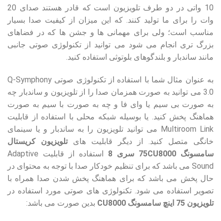
10 واتی در دو طرف تلویزیون است که قادر هستند صدای 20
وات را برای ما تولید کنند. که این میزان از کیفیت صدا بسیار
مناسب است؛ ولی برای مهمانی ها و جشن ها که در فضاهای
بزرگ تری انجام می شود می توانید از تکنولوژی صوتی جانبی
مانند ساندبار و بلندگوهای بلوتوثی استفاده کنید.
به عنوان مثال شما با استفاده از تکنولوژی صوتی Q-Symphony
3.0 می توانید به صورت همزمان صدا را از تلویزیون و ساندبار چه
به صورت بی سیم یا وای فا و چه به صورت با سیم به صورت
هماهنگ پخش کنید. یا بوسیله شبکه محلی با استفاده از قابلیت
Multiroom Link می توانید تلویزیون را به ساندبار و یا سینمای
خانگی متصل کنید. از دیگر قابلیت های
تلویزیون کریستال
سامسونگ 75CU8000 سری 8
استفاده از قابلیت Adaptive
Sound می باشد که برای تنظیم خودکار صدا با توجه به محتوای در
حال پخش می باشد که برای هماهنگ پخش شدن صدا همراه با
تصویر استفاده می شود. تکنولوژی های صوتی مورد استفاده در
تلویزیون 75 اینچ سامسونگ CU8000
بدین صورت می باشد: