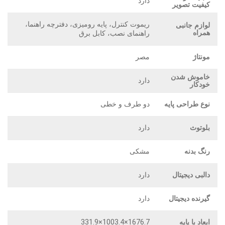
دارد
کیفیت تصویر
ریموت کنترل، پایه رومیزی، دفترچه راهنما،
لوازم جانبی
همراه
راهنمای نصب، کابل برق
مونتاژ
مصر
خاموش شدن
دارد
خودکار
نوع طراحی پایه
دو طرف و خطی
بلوتوث
دارد
رنگ بدنه
مشکی
دالبی دیجیتال
دارد
گیرنده دیجیتال
دارد
ابعاد با پایه
1676.7×1003.4×331.9