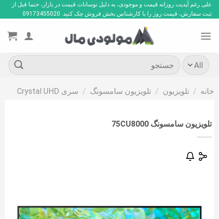
Ski
علی رغم آپدیت روزانه قیمت و موجودی، به دلیل نوسانات قیمت در بازار، حتما قبل از
ثبت سفارش، قیمت روز را با کارشناس بخش فروش چک کنید. 09173455020
t
conten
جستجو
برای:
خانه
/
تلویزیون
/
تلویزیون سامسونگ
/
سری Crystal UHD
تلویزیون سامسونگ 75CU8000