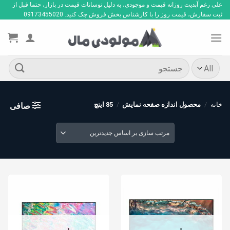
Ski
علی رغم آپدیت روزانه قیمت و موجودی، به دلیل نوسانات قیمت در بازار، حتما قبل از
ثبت سفارش، قیمت روز را با کارشناس بخش فروش چک کنید. 09173455020
t
conten
جستجو
برای:
خانه
/
محصول اندازه صفحه نمایش
/
85 اینچ
صافی