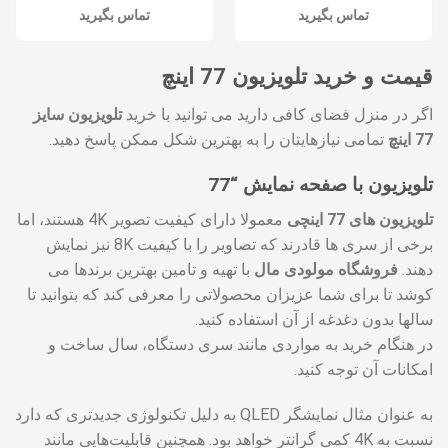
نمره
تماس بگیرید
نمره
تماس بگیرید
3.50
از
3.45
از
5
5
قیمت و خرید تلویزیون 77 اینچ
اگر در منزل فضای کافی دارید می توانید با خرید
تلویزیون سایز
77 اینچ
تمامی نیازهایتان را به بهترین شکل ممکن پاسخ دهید.
تلویزیون با صفحه نمایش “77
تلویزیون های 77 اینچی
معمولا دارای کیفیت تصویر 4K هستند، اما
برخی از سری ها قادرند که تصاویر را با کیفیت 8K نیز نمایش
دهند.
فروشگاه مولودی مال
با تهیه و تامین بهترین برندها می
کوشد تا برای شما عزیزان محصولاتی را معرفی کند که بتوانید تا
سالها بدون دغدغه از آن استفاده کنید.
در هنگام خرید به مواردی مانند سری دستگاه، سال ساخت و
امکانات آن توجه کنید.
به عنوان مثال نمایشگر QLED به دلیل تکنولوژی جدیدتری که دارد
نسبت به 4K کمی گرانتر خواهد بود. همچنین قابلیت‌هایی مانند