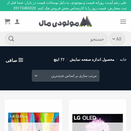
Ski
علی رغم آپدیت روزانه قیمت و موجودی، به دلیل نوسانات قیمت در بازار، حتما قبل از
ثبت سفارش، قیمت روز را با کارشناس بخش فروش چک کنید. 09173455020
t
conten
جستجو
برای:
خانه
/
محصول اندازه صفحه نمایش
/
77 اینچ
صافی