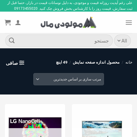
Ski
علی رغم آپدیت روزانه قیمت و موجودی، به دلیل نوسانات قیمت در بازار، حتما قبل از
ثبت سفارش، قیمت روز را با کارشناس بخش فروش چک کنید. 09173455020
t
conten
جستجو
برای:
خانه
/
محصول اندازه صفحه نمایش
/
49 اینچ
صافی