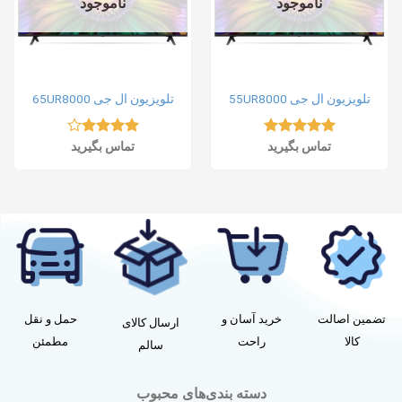
ناموجود
ناموجود
تلویزیون ال جی 55UR8000
تلویزیون ال جی 65UR8000
نمره
5.00
تماس بگیرید
نمره
تماس بگیرید
از 5
4.00
از 5
تضمین اصالت
خرید آسان و
حمل و نقل
ارسال کالای
کالا
راحت
مطمئن
سالم
دسته بندی‌های محبوب