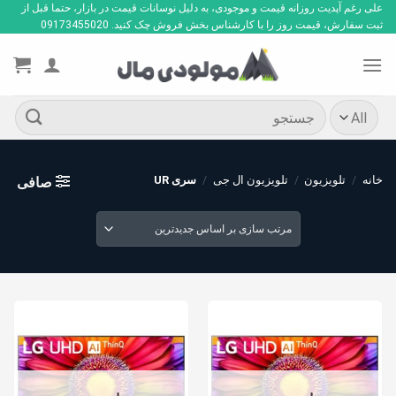
Ski
علی رغم آپدیت روزانه قیمت و موجودی، به دلیل نوسانات قیمت در بازار، حتما قبل از
ثبت سفارش، قیمت روز را با کارشناس بخش فروش چک کنید. 09173455020
t
conten
جستجو
برای:
خانه
/
تلویزیون
/
تلویزیون ال جی
/
سری UR
صافی