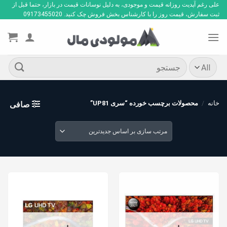
Ski
علی رغم آپدیت روزانه قیمت و موجودی، به دلیل نوسانات قیمت در بازار، حتما قبل از
ثبت سفارش، قیمت روز را با کارشناس بخش فروش چک کنید. 09173455020
t
conten
جستجو
برای:
خانه
/
محصولات برچسب خورده “سری UP81”
صافی