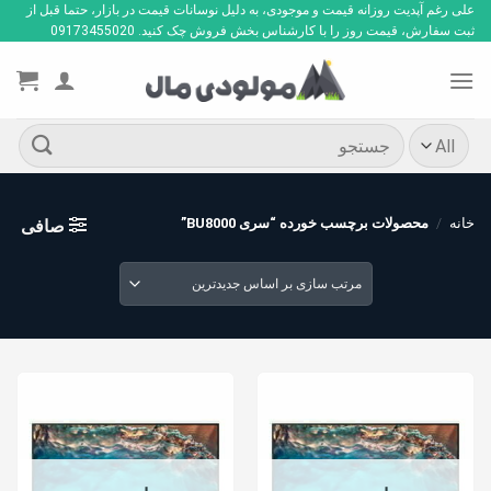
Ski
علی رغم آپدیت روزانه قیمت و موجودی، به دلیل نوسانات قیمت در بازار، حتما قبل از
ثبت سفارش، قیمت روز را با کارشناس بخش فروش چک کنید. 09173455020
t
conten
جستجو
برای:
خانه
/
محصولات برچسب خورده “سری BU8000”
صافی