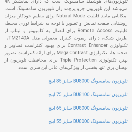
تلویزیون‌های هوشمند سامسونگ است که دارای نمایشگر 4K
می‌باشد. این تلویزیون جزو پرچمداران تلویزیون سامسونگ است.
امکاناتی مانند قابلیت Natural Mode برای تنظیم خودکار میزان
روشنایی صفحه نمایش و تصویر با توجه به شرایط نوری محیط،
قابلیت Remote Access برای اتصال به کامپیوتر و لپتاپ از
طریق شبکه، دارای ریموت کنترل معمولی مدل TM2140A،
تکنولوژی Contrast Enhancer برای بهبود کنتراست تصاویر و
صحنه ها، تکنولوژی Mega Contrast برای ارائه کنتراست تصویر
بهتر، تکنولوژی Triple Protection برای محافظت تلویزیون از
نوسان برق. تنها بخشی از ویژگی‌های عالی این سری است.
تلویزیون سامسونگ BU8000 سایز 85 اینچ
تلویزیون سامسونگ BU8100 سایز 75 اینچ
تلویزیون سامسونگ BU8000 سایز 65 اینچ
تلویزیون سامسونگ BU8000 سایز 55 اینچ