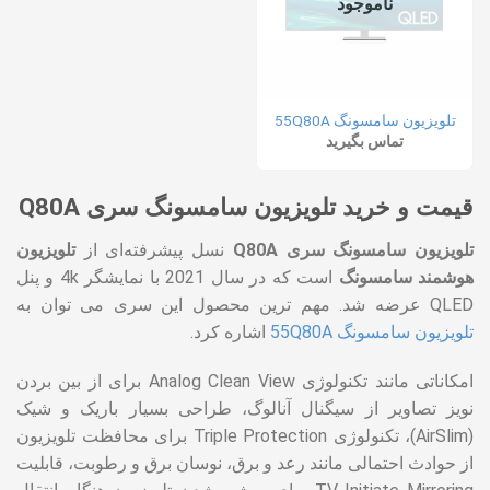
ناموجود
تلویزیون سامسونگ 55Q80A
تماس بگیرید
قیمت و خرید تلویزیون سامسونگ سری Q80A
تلویزیون سامسونگ سری Q80A
نسل پیشرفته‌ای از
تلویزیون
هوشمند سامسونگ
است که در سال 2021 با نمایشگر 4k و پنل
QLED عرضه شد. مهم ترین محصول این سری می توان به
تلویزیون سامسونگ 55Q80A
اشاره کرد.
امکاناتی مانند تکنولوژی Analog Clean View برای از بین بردن
نویز تصاویر از سیگنال آنالوگ، طراحی بسیار باریک و شیک
(AirSlim)، تکنولوژی Triple Protection برای محافظت تلویزیون
از حوادث احتمالی مانند رعد و برق، نوسان برق و رطوبت، قابلیت