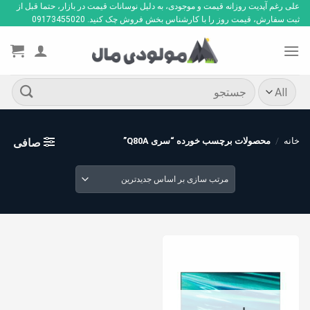
Ski
علی رغم آپدیت روزانه قیمت و موجودی، به دلیل نوسانات قیمت در بازار، حتما قبل از
ثبت سفارش، قیمت روز را با کارشناس بخش فروش چک کنید. 09173455020
t
conten
جستجو
برای:
خانه
/
محصولات برچسب خورده “سری Q80A”
صافی