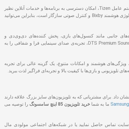
همچنین دارای ویژگی‌های هوشمندانه‌ای است. با سیستم عامل Tizen، امکان دسترسی به برنامه‌ها و خدمات آنلاین نظیر
Netflix، YouTube و برنامه‌های اجتماعی را دارید. همچنین، این تلویزیون همراه با تکنولوژی هوشمند Bixby و کنترل صوتی سازگار است، بنابراین می‌توانید
 ورودی‌های HDMI و USB برای اتصال دستگاه‌های جانبی مانند کنسول‌های بازی، پخش کننده‌های دی‌وی‌دی و
دستگاه‌های ذخیره‌سازی است. همچنین، با ویژگی‌های صدای Dolby Digital Plus و DTS Premium Sound، تجربه‌ی صدای سینمایی فرا و شفافی را به
ویژگی‌های هوشمند و امکانات متنوع، یک گزینه عالی برای تجربه
ای تلویزیونی و بازی‌ها با کیفیت بالا و تجربه‌ای فراگیر لذت ببرید.
نشان داد. برای مشتریانی که به تلویزیون‌های سایز بزرگ علاقه دارند
ما به شما
خرید
تلویزیون 85 اینچ سامسونگ
را توصیه می
ی سایت تماس حاصل نمایید یا در شبکه‌های اجتماعی مولودی مال