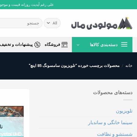
Ski
علی رغم آپدیت روزانه قیمت و موجودی،
t
conten
جستجو
برای:
دسته‌بندی کالاها
فروشگاه
پیشنهادات و تخفیف 
خانه
/
محصولات برچسب خورده “تلویزیون سامسونگ 85 اینچ”
دسته‌های محصولات
تلویزیون
سینما خانگی و ساندبار
نا
شستشو و نظافت