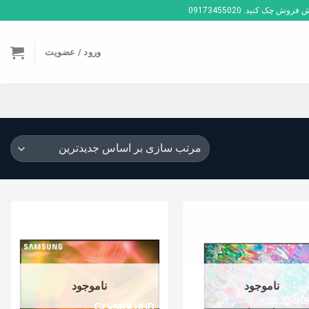
ک کنید. 09173455020
ورود / عضویت
ناموجود
ناموجود