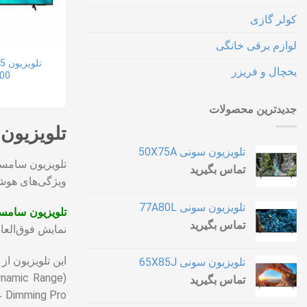
کولر گازی
لوازم برقی خانگی
یخچال و فریزر
00
جدیدترین محصولات
تلویزیون سا
تلویزیون سونی 50X75A
تماس بگیرید
ویژگی‌های هوشمن
تلویزیون سونی 77A80L
تلویزیون سامسونگ 5
تماس بگیرید
نمایش فوق‌العاده بزرگ 85 اینچی، جزئیات و رنگ‌ها به شکل واقعی‌تر و واضح‌تری نمایش داده می‌ش
تلویزیون سونی 65X85J
تماس بگیرید
Dimming Pro عمق و وضوح تصاویر را بهبود می‌بخشد و تماشا را به تجربه‌ای واقعی و زنده تبدیل می‌کند.