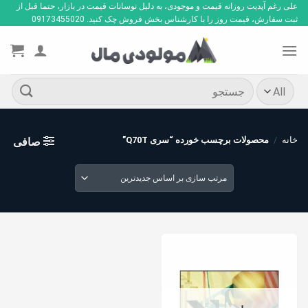
Ski
علی رغم آپدیت روزانه قیمت و موجودی، به دلیل نوسانات قیمت در بازار، حتما قبل از
ثبت سفارش، قیمت روز را با کارشناس بخش فروش چک کنید. 09173455020
t
conten
جستجو
برای:
خانه
/
محصولات برچسب خورده “سری Q70T”
صافی