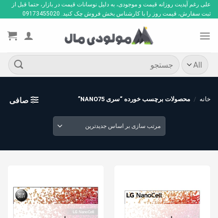
Ski
علی رغم آپدیت روزانه قیمت و موجودی، به دلیل نوسانات قیمت در بازار، حتما قبل از
ثبت سفارش، قیمت روز را با کارشناس بخش فروش چک کنید. 09173455020
t
conten
جستجو
برای:
خانه
/
محصولات برچسب خورده “سری NANO75”
صافی