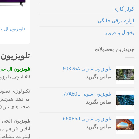
کولر گازی
لوازم برقی خانگی
تلویزیون ال جی مدل
یخچال و فریزر
جدیدترین محصولات
تلویزیون ال 
تلویزیون سونی 50X75A
تلویزیون ال جی 49 این
تماس بگیرید
49 اینچی با رزولوشن فول اچ دی (Full HD) است که تصاویری با جزئیات بالا و رنگ‌های زنده و واقعی را به نمایش می‌گذارد.
تلویزیون سونی 77A80L
تماس بگیرید
صحنه‌های تاری
تلویزیون سونی 65X85J
تلویزیون الجی 49 اینچ
تماس بگیرید
آنلاین فراهم م
اینترنت مشاهده 