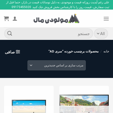
Ski
علی رغم آپدیت روزانه قیمت و موجودی، به دلیل نوسانات قیمت در بازار، حتما قبل از
ثبت سفارش، قیمت روز را با کارشناس بخش فروش چک کنید. 09173455020
t
conten
جستجو
برای:
خانه
/
محصولات برچسب خورده “سری AD”
صافی