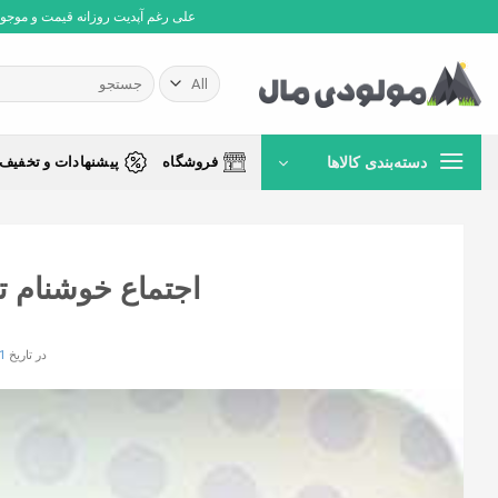
Ski
علی رغم آپدیت روزانه قیمت و موجودی،
t
conten
جستجو
برای:
دسته‌بندی کالاها
فروشگاه
پیشنهادات و تخفیف 
اجتماع خوشنام ت
در تاریخ
1