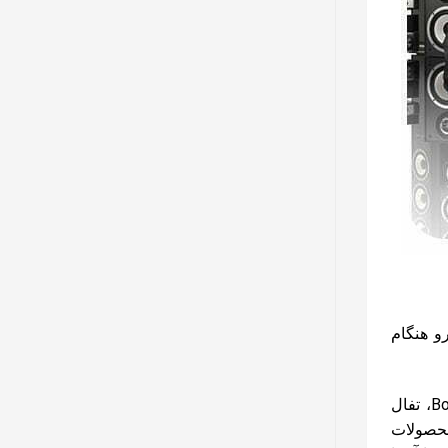
و هنگام
از جمله مشهورترین و معروف‌ترین برندهای موجود در جهان سامسونگ Samsung، ال جی LG، پاناسونیک Panasonic، بوش Bosch، تفال
ه با ارائه محصولات