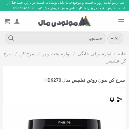
Ski
علی رغم آپدیت روزانه قیمت و موجودی، به دلیل نوسانات قیمت در بازار، حتما قبل از
ثبت سفارش، قیمت روز را با کارشناس بخش فروش چک کنید. 09173455020
t
conten
جستجو
برای:
خانه
/
لوازم برقی خانگی
/
لوازم پخت و پز
/
سرخ کن
/
سرخ
کن فیلیپس
سرخ کن بدون روغن فیلیپس مدل HD9270