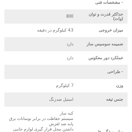
- مشخصات فنی
حداکثر قدرت و توان
800
(وات)
میزان خروجی
4.3 کیلوگرم در دقیقه
ضمیمه سوسیس ساز
دارد
عملکرد دور معکوس
دارد
- طراحی
وزن
7 کیلوگرم
جنس تیغه
استیل ضدزنگ
کبه ساز
سیستم حفاظت در برابر نوسانات برق
پابه ضد لغزش
داشتن محل قرار گیری لوازم جانبی
سایر ویژگی ها