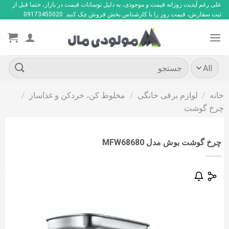
Ski
علی رغم آپدیت روزانه قیمت و موجودی، به دلیل نوسانات قیمت در بازار، حتما قبل از
ثبت سفارش، قیمت روز را با کارشناس بخش فروش چک کنید. 09173455020
t
conten
جستجو
برای:
خانه
/
لوازم برقی خانگی
/
مخلوط کن، خردکن و غذاساز
/
چرخ گوشت
چرخ گوشت بوش مدل MFW68680