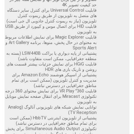
حد کیفیت تصویر 4K
قابلیت Universal Control برای کنترل سایر دستگاه
های متصل به تلویزیون از طریق ریموت کنترل
تلویزیون (نیاز به ریموت کنترل جادویی ال جی است)
قابلیت HID برای اتصال موس و کیبورد از طریق USB
به تلویزیون
قابلیت Magic Explorer برای نمایش اطلاعات مربوط
به محتوای در حال پخش، منوها، برنامه Art Gallery و
Sports Alert
پشتیبانی از پایه دیواری یا براکت LSW440B (بسته به
منطقه جغرافیایی، ممکن است متفاوت باشد)
قابلیت HGiG برای نمایش جزئیات بیشتر قسمت های
روشن و تاریک بازی های HDR
پشتیبانی از اسپیکر هوشمند Amazon Echo برای
مدیریت و کنترل تلویزیون (ممکن است برای تمام
مناطق جغرافیایی در دسترس نباشد)
قابلیت 360° VR Play برای نمایش محتوای 360 درجه
تکنولوژی Miracast برای انتقال صفحه نمایش موبایل
به تلویزیون
توانایی نمایش شبکه های تلویزیونی آنالوگ (Analog
TV Reception)
پشتیبانی از تلویزیون اینترنتی HbbTV (ممکن است
برای تمام مناطق جغرافیایی در دسترس نباشد)
تکنولوژی Simultaneous Audio Output برای پخش