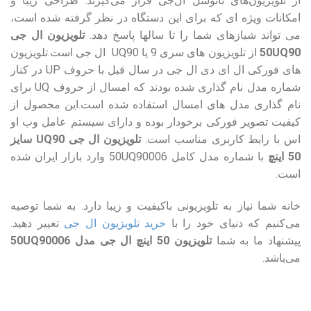
از تلویزیون‌های نانوسل ال‌جی قرار می‌گیرند. طراحی زیبا و
امکانات ویژه ای که برای این دستگاه در نظر گرفته شده است،
می تواند شیازهای شما را تا سالها پاسخ دهد.
تلویزیون ال جی
50UQ90
از تلویزیون های سری 9 یا UQ90 ال جی است.تلویزیون
های فورکی ال ای دی ال جی در سال قبل با حروف UP در کنار
شماره مدل نام گذاری شده بودند که امسال از حروف UQ برای
نام گذاری مدل های امسال استفاده شده است.این محصول از
کیفیت تصویر فورکی برخودار بوده و دارای سیستم عامل وب او
اس با رابط کاربری مناسب است.
تلویزیون ال جی UQ90 سایز
50 اینچ
با شماره مدل کامل 50UQ90006 وارد بازار ایران شده
است.
خانه شما نیاز به تلویزیونی باکیفیت و زیبا دارد. به شما توصیه
می‌کنیم که دنیای خود را با
خرید تلویزیون‌ ال جی
تغییر دهید.
پیشنهاد ما به شما
تلویزیون 50 اینچ ال جی مدل 50UQ90006
می‌باشد.