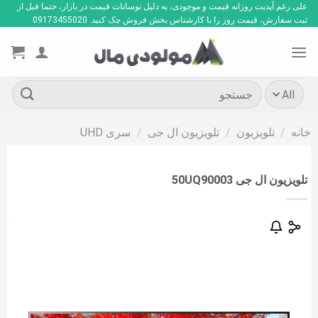
Ski
علی رغم آپدیت روزانه قیمت و موجودی، به دلیل نوسانات قیمت در بازار، حتما قبل از
ثبت سفارش، قیمت روز را با کارشناس بخش فروش چک کنید. 09173455020
t
conten
جستجو
برای:
خانه
/
تلویزیون
/
تلویزیون ال جی
/
سری UHD
تلویزیون ال جی 50UQ90003