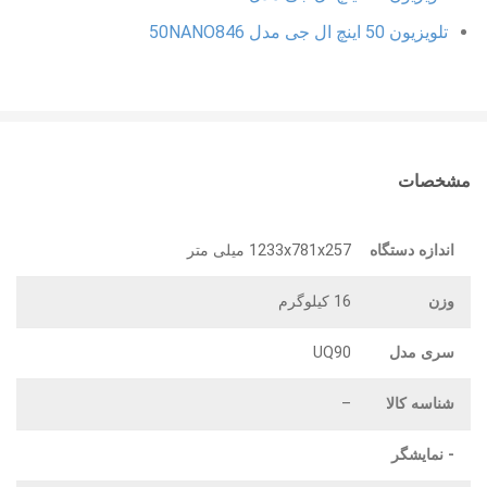
تلویزیون 50 اینچ ال جی مدل 50NANO846
مشخصات
اندازه دستگاه
1233x781x257 میلی متر
وزن
16 کیلوگرم
سری مدل
UQ90
شناسه کالا
–
- نمایشگر