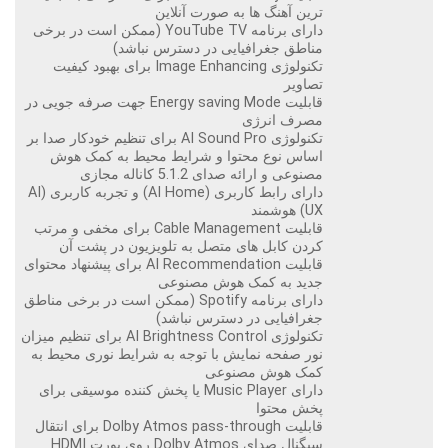
ترین آهنگ ها به صورت آنلاین
دارای برنامه YouTube TV (ممکن است در برخی
مناطق جغرافیایی در دسترس نباشد)
تکنولوژی Image Enhancing برای بهبود کیفیت
تصاویر
قابلیت Energy saving Mode جهت صرفه جویی در
مصرف انرژی
تکنولوژی AI Sound Pro برای تنظیم خودکار صدا بر
اساس نوع محتوا و شرایط محیط به کمک هوش
مصنوعی و ارائه صدای 5.1.2 کاناله مجازی
دارای رابط کاربری (AI Home) و تجربه کاربری (AI
UX) هوشمند
قابلیت Cable Management برای مخفی و مرتب
کردن کابل های متصل به تلویزیون در پشت آن
قابلیت AI Recommendation برای پیشنهاد محتوای
جدید به کمک هوش مصنوعی
دارای برنامه Spotify (ممکن است در برخی مناطق
جغرافیایی در دسترس نباشد)
تکنولوژی AI Brightness Control برای تنظیم میزان
نور صفحه نمایش با توجه به شرایط نوری محیط به
کمک هوش مصنوعی
دارای Music Player یا پخش کننده موسیقی برای
پخش محتوا
قابلیت Dolby Atmos pass-through برای انتقال
سیگنال صدای Dolby Atmos روی پورت HDMI