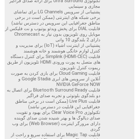
تکنولوژی Ultra Surround برای ارائه صدای فراگیر
مجازی و سینمایی
پشتیبانی از سرویس LG Channels برای تماشای
برخی شبکه های اینترنتی (ممکن است در برخی
مناطق جغرافیایی این سرویس در دسترس نباشد)
قابلیت DIAL برای پخش ویدئو یوتیوب و نت فلیکس از
موبایل روی تلویزیون بدون نیاز به Chromecast
دارای 2 بلندگوی 10 واتی
پشتیبانی از اینترنت اشیاء (IoT) برای مدیریت و
کنترل لوازم خانگی هوشمند و خانه هوشمند
قابلیت Simplink (HDMI-CEC) برای کنترل دستگاه
های متصل به پورت ورودی HDMI تلویزیون از طریق
ریموت کنترل تلویزیون
قابلیت Cloud Gaming برای بازی کردن به صورت
آنلاین از سرویس های ابری Google Stadia و
NVIDIA GeForce NOW
قابلیت Bluetooth Surround Ready برای اتصال به
دو بلندگوی بلوتوثی و تجربه صدای فراگیر
قابلیت Live Plus (ممکن است در برخی مناطق
جغرافیایی این قابلیت در دسترس نباشد)
تکنولوژی Clear Voice Pro برای بهبود و تقویت
صدای دیالوگ ها و بهتر شنیده شدن صدای گوینده
دارای مرورگر اینترنت (Web Browser) برای وب
گردی
قابلیت Magic Tap برای استفاده سریع و راحت از