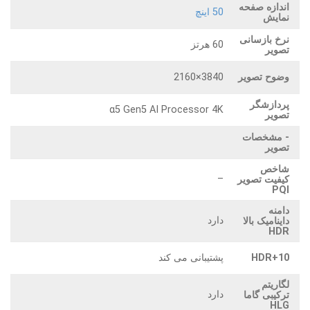
اندازه صفحه
50 اینچ
نمایش
نرخ بازسانی
60 هرتز
تصویر
وضوح تصویر
3840×2160
پردازشگر
α5 Gen5 AI Processor 4K
تصویر
- مشخصات
تصویر
شاخص
–
کیفیت تصویر
PQI
دامنه
دارد
داینامیک بالا
HDR
HDR+10
پشتیبانی می کند
لگاریتم
دارد
ترکیبی گاما
HLG