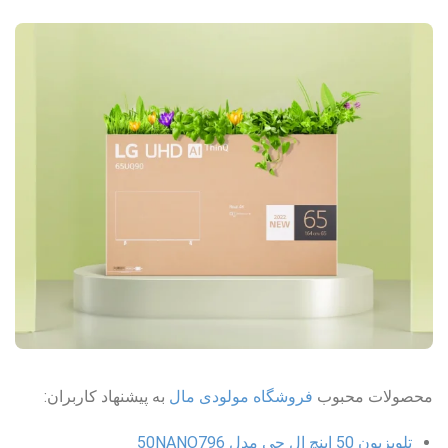
محصولات محبوب
فروشگاه مولودی مال
به پیشنهاد کاربران:
تلویزیون 50 اینچ ال جی مدل 50NANO796