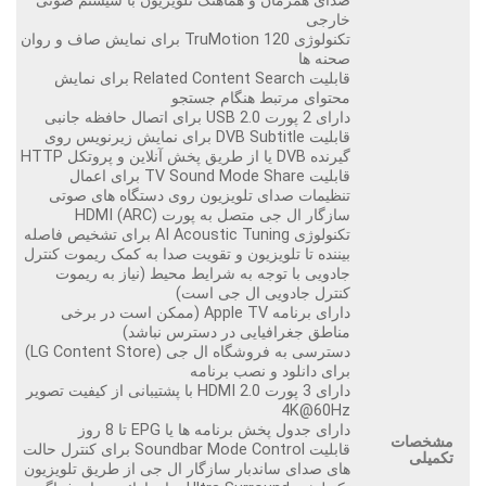
صدای همزمان و هماهنگ تلویزیون با سیستم صوتی
خارجی
تکنولوژی TruMotion 120 برای نمایش صاف و روان
صحنه ها
قابلیت Related Content Search برای نمایش
محتوای مرتبط هنگام جستجو
دارای 2 پورت USB 2.0 برای اتصال حافظه جانبی
قابلیت DVB Subtitle برای نمایش زیرنویس روی
گیرنده DVB یا از طریق پخش آنلاین و پروتکل HTTP
قابلیت TV Sound Mode Share برای اعمال
تنظیمات صدای تلویزیون روی دستگاه های صوتی
سازگار ال جی متصل به پورت HDMI (ARC)
تکنولوژی AI Acoustic Tuning برای تشخیص فاصله
بیننده تا تلویزیون و تقویت صدا به کمک ریموت کنترل
جادویی با توجه به شرایط محیط (نیاز به ریموت
کنترل جادویی ال جی است)
دارای برنامه Apple TV (ممکن است در برخی
مناطق جغرافیایی در دسترس نباشد)
دسترسی به فروشگاه ال جی (LG Content Store)
برای دانلود و نصب برنامه
دارای 3 پورت HDMI 2.0 با پشتیبانی از کیفیت تصویر
4K@60Hz
دارای جدول پخش برنامه ها یا EPG تا 8 روز
مشخصات
قابلیت Soundbar Mode Control برای کنترل حالت
تکمیلی
های صدای ساندبار سازگار ال جی از طریق تلویزیون