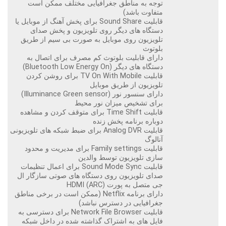
توجه به مناطق جغرافیایی مختلف ممکن است
متفاوت باشد)
قابلیت Sound Share برای پخش آهنگ از موبایل یا
دستگاه های دیگر روی تلویزیون و پخش صدای
تلویزیون روی موبایل به صورت بی سیم از طریق
بلوتوث
دارای قابلیت بلوتوث کم مصرف برای اتصال به
دستگاه های دیگر (Bluetooth Low Energy On)
قابلیت TV On With Mobile برای روشن کردن
تلویزیون از طریق موبایل
دارای سنسور نور (Illuminance Green sensor)
برای تشخیص میزان نور محیط
قابلیت Time Shift برای متوقف کردن و مشاهده
دوباره برنامه پخش زنده
قابلیت Analog DVR برای ضبط شبکه های تلویزیونی
آنالوگ
قابلیت Family settings برای مدیریت و محدود
سازی تلویزیون توسط والدین
قابلیت Sound Mode Sync برای اعمال تنظیمات
صدای تلویزیون روی دستگاه های صوتی سازگار ال
جی متصل به پورت HDMI (ARC)
دارای برنامه Netflix (ممکن است در برخی مناطق
جغرافیایی در دسترس نباشد)
قابلیت Network File Browser برای دسترسی به
فایل های به اشتراک گذاشته شده در داخل شبکه