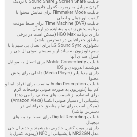
قابلیت Screen Share و Sound Share با نزدیک
کردن موبایل به ریموت کنترل جادویی
قابلیت Filmmaker Mode برای نمایش محتوا با
کیفیت اورجینال و اصلی
قابلیت Time Machine (DVR) برای ضبط موقت
برنامه پخش زنده و مشاهده دوباره آن
دارای برنامه HBO Max (ممکن است در برخی
مناطق جغرافیایی در دسترس نباشد)
تکنولوژی LG Sound Sync برای اتصال بی سیم یا با
سیم تلویزیون به ساندبار و سیستم صوتی ال جی و
کنترل صدای آنها
قابلیت Mobile Connectivity برای اتصال به موبایل
هوشمند اندرویدی و iOS
دارای مدیا پلیر (Media Player) داخلی برای پخش
محتوا
قابلیت Audio Description مناسب برای افراد نابینا و
کم بینا (تلویزیون به صورت صوتی توضیحات لازم
برای استفاده از قسمت های مختلف را می دهد)
پشتیبانی از دستیار صوتی الکسا (Amazon Alexa)
(ممکن است برای تمام مناطق جغرافیایی در
دسترس نباشد)
قابلیت Digital Recording برای ضبط برنامه های
دیجیتال
دارای ریموت کنترل جادویی، هوشمند و جدید ال جی
مدل MR22GN با پشتیبانی از NFC (ریموت کنترل با