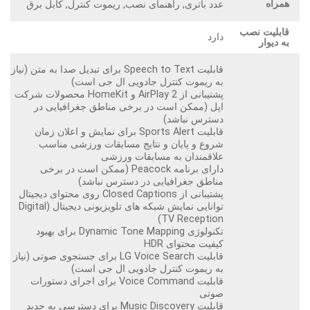
همراه
عدد باتری, راهنمای نصب, ریموت کنترل, کابل برق
قابلیت نصب
دارد
به دیوار
قابلیت Speech to Text برای تبدیل صدا به متن (نیاز
به ریموت کنترل جادویی ال جی است)
پشتیبانی از AirPlay 2 و HomeKit محصولات شرکت
اپل (ممکن است در برخی مناطق جغرافیایی در
دسترس نباشد)
قابلیت Sports Alert برای نمایش و اعلان زمان
شروع و پایان و نتایج مسابقات ورزشی مناسب
علاقمندان به مسابقات ورزشی
دارای برنامه Peacock (ممکن است در برخی
مناطق جغرافیایی در دسترس نباشد)
پشتیبانی از Closed Captions روی محتوای دیجیتال
توانایی نمایش شبکه های تلویزیونی دیجیتال (Digital
TV Reception)
تکنولوژی Dynamic Tone Mapping برای بهبود
کیفیت محتوای HDR
قابلیت LG Voice Search برای جستجوی صوتی (نیاز
به ریموت کنترل جادویی ال جی است)
قابلیت Voice Command برای اجرای دستورات
صوتی
قابلیت Music Discovery برای دسترسی به جدید