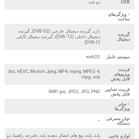
USB
دو عدد
- ویژگی‌های
ساخت
دارد, گیرنده دیجیتال خارجی (DVB-S2), گیرنده
گیرنده
دیجیتال داخلی (DVB-T2), گیرنده دیجیتال کابلی
دیجیتال
(DVB-C)
سیستم عامل
webOS
فرمت
dat, HEVC, Motion Jpeg, MP4, mpeg, MPEG-4,
ویدیوهای
mpg, vob
قابل پخش
فرمت تصاویر
BMP, jpe, JPEG, JPG, PNG
قابل پخش
- سایر
ویژگی‌ها
توان مصرفی
–
دستگاه
پابه, پایه, پیچ های اتصال دهنده پایه, دفترچه راهنما, دو
لوازم جانبی