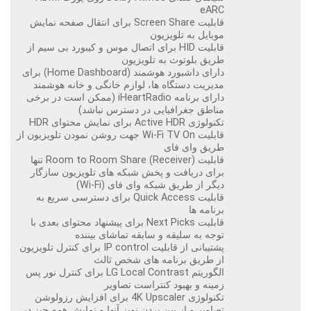
eARC
قابلیت Screen Share برای انتقال صفحه نمایش
موبایل به تلویزیون
قابلیت HID برای اتصال موس و کیبورد بی سیم از
طریق بلوتوث به تلویزیون
دارای داشبورد هوشمند (Home Dashboard) برای
مدیریت دستگاه ها، لوازم خانگی و خانه هوشمند
دارای برنامه iHeartRadio (ممکن است در برخی
مناطق جغرافیایی در دسترس نباشد)
تکنولوژی Active HDR برای نمایش محتوای HDR
قابلیت Wi-Fi TV On جهت روشن نمودن تلویزیون از
طریق وای فای
قابلیت Room to Room Share (Receiver) تنها
برای دریافت و پخش شبکه های تلویزیون سازگار
دیگر از طریق شبکه وای فای (Wi-Fi)
قابلیت Quick Access برای دسترسی سریع به
برنامه ها
قابلیت Next Picks برای پیشنهاد محتوای بعدی با
توجه به سلیقه و سابقه تماشای بیننده
پشتیبانی از قابلیت IP control برای کنترل تلویزیون
از طریق برنامه های شخص ثالث
الگوریتم LG Local Contrast برای کنترل نور پس
زمینه و بهبود کنتراست تصاویر
تکنولوژی 4K Upscaler برای افزایش رزولوشن
تصاویر و از بین بردن نویز آنها و نمایش همه چیز در