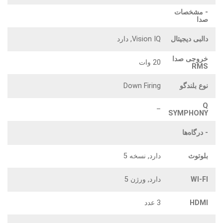
- مشخصات
صدا
دالبی دیجیتال
Vision IQ, دارد
خروجی صدا
20 وات
RMS
نوع بلندگو
Down Firing
Q
–
SYMPHONY
- درگاه‌ها
بلوتوث
دارد, نسخه 5
WI-FI
دارد, ورژن 5
HDMI
3 عدد