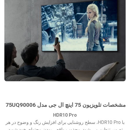
مشخصات تلویزیون 75 اینچ ال جی مدل 75UQ90006
HDR10 Pro
با HDR10 Pro، سطح روشنایی برای افزایش رنگ و وضوح در هر
تصویر تنظیم می شود. مجذوب واقعی بودن محتوای خود شوید.