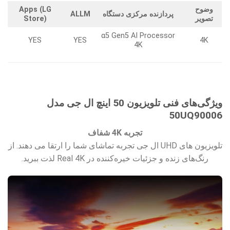
وضوح
Apps (LG
پردازنده مرکزی دستگاه
ALLM
تصویر
Store)
α5 Gen5 AI Processor
YES
YES
4K
4K
ویژگی‌های فنی تلویزیون 50 اینچ ال جی مدل
50UQ90006
تجربه 4K شفاف
تلویزیون های UHD ال جی تجربه تماشای شما را ارتقا می دهند. از
رنگ‌های زنده و جزئیات خیره‌کننده در Real 4K لذت ببرید.