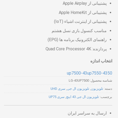
پشتیبانی از Apple Airplay
پشتیبانی از Apple HomeKit
پشتیبانی از اینترنت اشیاء (IoT)
مناسب کنسول بازی نسل هشتم
راهنمای الکترونیک برنامه ها (EPG)
پردازنده: Quad Core Processor 4K
انتخاب اندازه
43-up7500
43-up7550
50
شناسه محصول:
LG-43UP7500
دسته:
تلویزیون
,
تلویزیون ال جی
,
سری UHD
برچسب:
تلویزیون ال جی 43 اینچ
,
سری UP75
ارسال به سراسر ایران