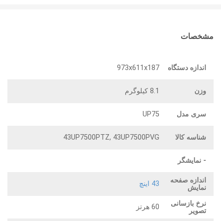
مشخصات
اندازه دستگاه
973x611x187
وزن
8.1 کیلوگرم
سری مدل
UP75
شناسه کالا
43UP7500PTZ, 43UP7500PVG
- نمایشگر
اندازه صفحه
43 اینچ
نمایش
نرخ بازسانی
60 هرتز
تصویر