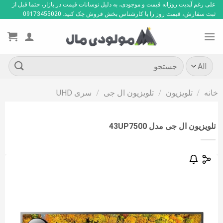
Ski
علی رغم آپدیت روزانه قیمت و موجودی، به دلیل نوسانات قیمت در بازار، حتما قبل از
ثبت سفارش، قیمت روز را با کارشناس بخش فروش چک کنید. 09173455020
t
conten
جستجو
برای:
خانه
/
تلویزیون
/
تلویزیون ال جی
/
سری UHD
تلویزیون ال جی مدل 43UP7500