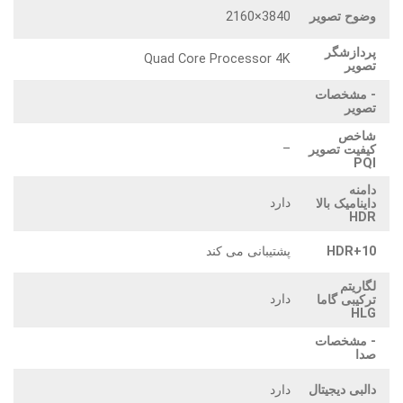
وضوح تصویر
3840×2160
پردازشگر
Quad Core Processor 4K
تصویر
- مشخصات
تصویر
شاخص
–
کیفیت تصویر
PQI
دامنه
دارد
داینامیک بالا
HDR
HDR+10
پشتیبانی می کند
لگاریتم
دارد
ترکیبی گاما
HLG
- مشخصات
صدا
دالبی دیجیتال
دارد