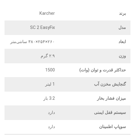
برند
Karcher
مدل
SC 2 EasyFix
ابعاد
۲۶۰×۲۵۴×۳۸۰ سانتی‌متر
وزن
۲.۹ گرم
حداکثر قدرت و توان (وات)
1500
گنجایش مخزن آب
1 لیتر
میزان فشار بخار
3.2 بار
سیستم قفل ایمنی
دارد
سوپاپ اطمینان
دارد