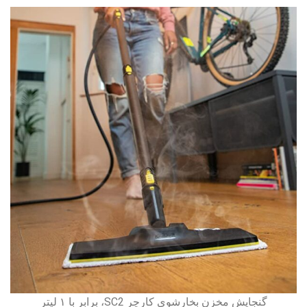
گنجایش مخزن بخارشوی کارچر SC2، برابر با ۱ لیتر