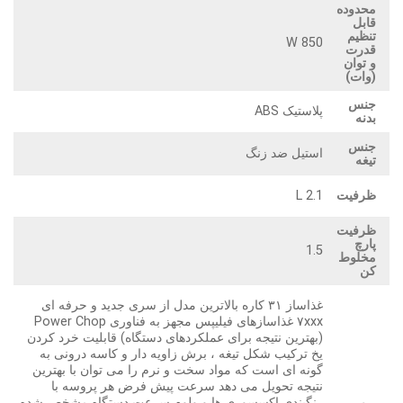
محدوده
قابل
تنظیم
850 W
قدرت
و توان
(وات)
جنس
پلاستیک ABS
بدنه
جنس
استیل ضد زنگ
تیغه
ظرفیت
2.1 L
ظرفیت
پارچ
1.5
مخلوط
کن
غذاساز ۳۱ کاره بالاترین مدل از سری جدید و حرفه ای
۷xxx غذاسازهای فیلیپس مجهز به فناوری Power Chop
(بهترین نتیجه برای عملکردهای دستگاه) قابلیت خرد کردن
یخ ترکیب شکل تیغه ، برش زاویه دار و کاسه درونی به
گونه ای است که مواد سخت و نرم را می توان با بهترین
نتیجه تحویل می دهد سرعت پیش فرض هر پروسه با
رنگبندی اکسسوری ها و ولوم سرعت دستگاه مشخص شده