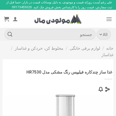
Ski
علی رغم آپدیت روزانه قیمت و موجودی، به دلیل نوسانات قیمت در بازار، حتما قبل از
ثبت سفارش، قیمت روز را با کارشناس بخش فروش چک کنید. 09173455020
t
conten
جستجو
برای:
خانه
/
لوازم برقی خانگی
/
مخلوط کن، خردکن و غذاساز
/
غذاساز
غذا ساز چندکاره فیلیپس رنگ مشکی مدل HR7530