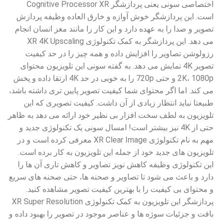
اختصاصی سونی یعنی پردازشگر Cognitive Processor XR
است. این پردازشگر خوش آوازه و خارق العاده وظیفه پردازش
تصویر و صدا را به عهده دارد و این کار را مانند مغز انسان انجام
می دهد. این پردازشگر به کمک تکنولوژی XR 4K Upscaling
رزولوشن تصاویر را افزایش داده و همه چیز را در حد کیفیت
تصویر 4K نمایش می دهد. به گفته سونی این تلویزیون محتوای
2K، 1080p و حتی 720p را به خوبی در حد 4K ارتقا داده و پخش
می کند. اما اگر محتوای شما کیفیت تصویر پایین تری داشته باشد،
طبیعتا نباید انتظار زیادی از آن داشت. کیفیت تصویری که این
تلویزیون به لطف سخت افزار بی نظیر خود ارائه می دهد به ظاهر
حتی از 4K نیز بیشتر است! امسال سونی یک تکنولوژی جدید و
مهم به نام تکنولوژی XR Clear Image معرفی کرده است و در
تلویزیون های جدید خود از جمله این تلویزیون به کار برده است.
این تکنولوژی وظیفه کاهش نویز تصاویر و کاهش تاری آن ها را
دارد و باعث می شود تا تصاویر و صحنه ها، حتی صحنه های سریع
و محتوای بی کیفیت را با بهترین کیفیت تصویر مشاهده کنید.
پردازشگر این تلویزیون به کمک تکنولوژی XR Super Resolution
بافت و جزئیات سوژه ها و عناصر موجود در تصویر را بهبود داده و