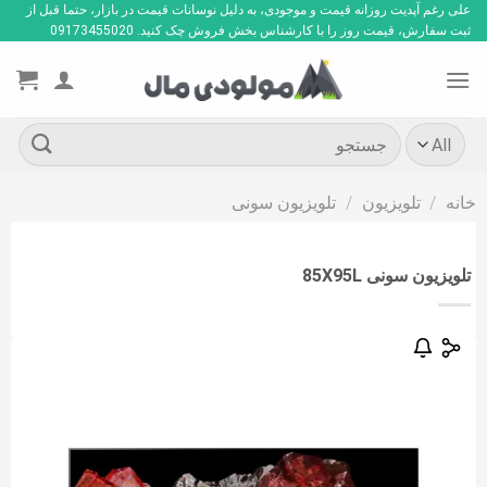
Ski
علی رغم آپدیت روزانه قیمت و موجودی، به دلیل نوسانات قیمت در بازار، حتما قبل از
ثبت سفارش، قیمت روز را با کارشناس بخش فروش چک کنید. 09173455020
t
conten
جستجو
برای:
خانه
/
تلویزیون
/
تلویزیون سونی
تلویزیون سونی 85X95L