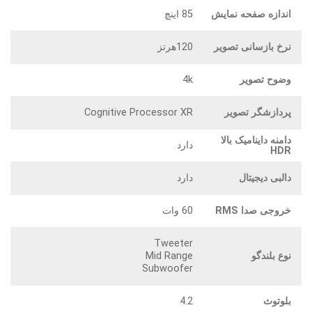
اندازه صفحه نمایش
85 اینچ
نرخ بازسانی تصویر
120هرتز
وضوح تصویر
4k
پردازشگر تصویر
Cognitive Processor XR
دامنه داینامیک بالا
دارد
HDR
دالبی دیجیتال
دارد
خروجی صدا RMS
60 وات
Tweeter
نوع بلندگو
Mid Range
Subwoofer
بلوتوث
4.2