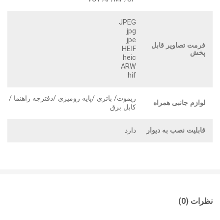
JPEG
jpg
jpe
فرمت تصاویر قابل
HEIF
پخش
heic
ARW
hif
ریموت/ باتری /پایه رومیزی /دفترچه راهنما /
لوازم جانبی همراه
کابل برق
قابلیت نصب به دیوار
دارد
نظرات (0)