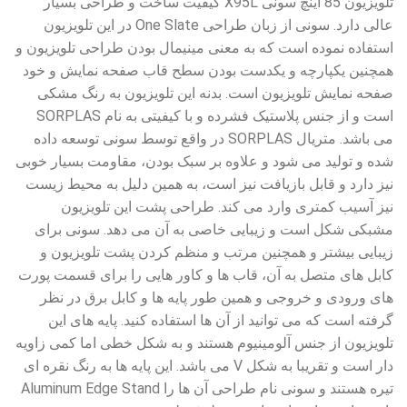
تلویزیون 85 اینچ سونی X95L کیفیت ساخت و طراحی بسیار
عالی دارد. سونی از زبان طراحی One Slate در این تلویزیون
استفاده نموده است که به معنی مینیمال بودن طراحی تلویزیون و
همچنین یکپارچه و یکدست بودن سطح قاب صفحه نمایش و خود
صفحه نمایش تلویزیون است. بدنه این تلویزیون به رنگ مشکی
است و از جنس پلاستیک فشرده و با کیفیتی به نام SORPLAS
می باشد. متریال SORPLAS در واقع توسط سونی توسعه داده
شده و تولید می شود و علاوه بر سبک بودن، مقاومت بسیار خوبی
نیز دارد و قابل بازیافت نیز است، به همین دلیل به محیط زیست
نیز آسیب کمتری وارد می کند. طراحی پشت این تلویزیون
مشبکی شکل است و زیبایی خاصی به آن می دهد. سونی برای
زیبایی بیشتر و همچنین مرتب و منظم کردن پشت تلویزیون و
کابل های متصل به آن، قاب ها و کاور هایی را برای قسمت پورت
های ورودی و خروجی و همین طور پایه ها و کابل برق در نظر
گرفته است که می توانید از آن ها استفاده کنید. پایه های این
تلویزیون از جنس آلومینیوم هستند و به شکل خطی اما کمی زاویه
دار است و تقریبا به شکل V می باشد. این پایه ها به رنگ نقره ای
تیره هستند و سونی نام طراحی آن ها را Aluminum Edge Stand