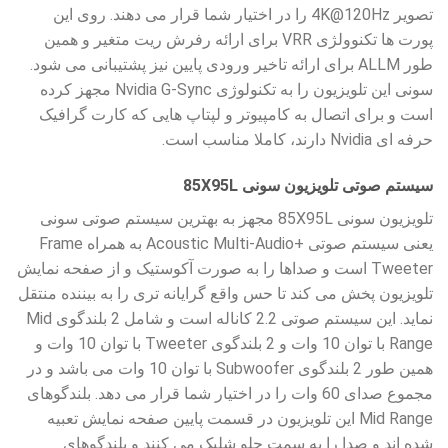
تصویر 4K@120Hz را در اختیار شما قرار می دهند. روی این
پورت ها تکنوولژی VRR برای ارائه رفرش ریت متغیر و همین
طور ALLM برای ارائه تاخیر ورودی پایین نیز پشتیبانی می شود.
سونی این تلویزیون را به تکنولوژی Nvidia G-Sync مجهز کرده
است و برای اتصال به کامپیوتر و لپتاپ هایی که کارت گرافیک
حرفه ای Nvidia دارند، کاملا مناسب است.
سیستم صوتی تلویزیون سونی 85X95L
تلویزیون سونی 85X95L مجهز به بهترین سیستم صوتی سونی
یعنی سیستم صوتی
Acoustic Multi-Audio+
به همراه Frame
Tweeter است و صداها را به صورت آکوستیک و از صفحه نمایش
تلویزیون پخش می کند تا حس واقع گرایانه تری را به بیننده منتقل
نماید. این سیستم صوتی 2.2 کاناله است و شامل 2 بلندگوی Mid
Range با توان 10 وات و 2 بلندگوی Tweeter با توان 10 وات و
همین طور 2 بلندگوی Subwoofer با توان 10 وات می باشد و در
مجموع صدای 60 وات را در اختیار شما قرار می دهد. بلندگوهای
Mid Range این تلویزیون در قسمت پایین صفحه نمایش تعبیه
شده اند و صدا را به سمت جلو شلیک می کنند و بلندگوهای