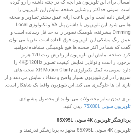
امسال برای این تلویزیون هر آنچه که در چنته‌ داشته را رو کرده
است. سونی حداکثر روشنایی صفحه نمایش این تلویزیون را
افزایش داده است و این باعث ارائه عمق بیشتر تصاویر و صحنه
ها می شود. این تلویزیون با داشتن پنل VA و تکنولوژی Local
Dimming پیشرفته، بلومینگ تصویر را به حداقل رسانده است و
عمق رنگ مشکی این تلویزیون فوق العاده است. تقریبا می توان
گفت که شما در اکثر صحنه ها هیچ بلومینگی مشاهده نخواهید
کرد. صفحه نمایش این تلویزیون از رفرش ریت 120 هرتز
برخوردار است و توانایی نمایش کیفیت تصویر 4K@120Hz را
دارد. سونی به کمک تکنولوژی XR Motion Clarity صحنه های
سریع را در این تلویزیون بسیار واضح و شفاف نمایش می دهد و از
تاری آن ها جلوگیری می کند. این تلویزیون واقعا یک شاهکار است.
برای دیدن سایر محصولات می توانید از محصول پیشنهادی
تلویزیون سونی 75X80L
دیدن کنید.
پردازشگر تلویزیون 4K سونی 85X95L
تلویزیون 4K سونی 85X95L مجهز به پردازشگر قدرتمند و