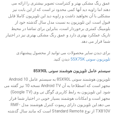
عمق رنگ مشکی بهتر و کنتراست تصویر بیشتری را ارائه می
دهند اما زاویه دید آنها کمی محدود تر است که از این بابت نیز
مشکلی با آن نخواهید داشت و زاویه دید این تلویزیون کاملا قابل
قبول است. این تلویزیون به نسبت مدل سال گذشته خود از
بلومینگ کمتری برخوردار است، بنابراین برای تماشا در محیط
تاریک عملکرد بهتری دارد و عمق رنگ مشکی بهتری نیز در اختیار
شما قرار می دهد.
برای دیدن سایر محصولات می توانید از محصول پیشنهادی
تلویزیون سونی 55X75K
دیدن کنید.
سیستم عامل تلویزیون هوشمند سونی 85X90L
تلویزیون هوشمند سونی 85X90L به سیستم عامل Android 10
مجهز است که اصطلاحا به آن Android TV نسخه 10 نیز گفته می
شود. این تلویزیون به رابط کاربری گوگل تی وی (Google TV)
مجهز است و امکانات هوشمند بسیار خوبی در اختیار شما قرار
می دهد.این تلویزیون دارای ریموت کنترل هوشمند مدل RMF-
TX810V از نوع Standard Remote است که مانند سال گذشته