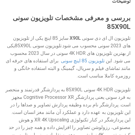
توضیحات
بررسی و معرفی مشخصات تلویزیون سونی
85X90L
تلویزیون ال ای دی سونی
X90L
سایز 85 اینچ یکی از تلویزیون
های 2023 سونی محسوب می شود.تلویزیون سونی 85X90Lیکی
از بهترین تلویزیون های 4K HDR سونی در سال 2023 محسوب
می شود
.
این
تلویزیون 85 اینچ سونی
برای استفاده های حرفه ای
مانند تماشای فیلم و سریال، گیمینگ و البته استفاده خانگی و
روزمره کاملا مناسب است.
تلویزیون 4K HDR سونی 85X90L به پردازشگر قدرتمند و منحصر
به فرد سونی یعنی پردازشگر Cognitive Processor XR مجهز
است. پردازشگر نام برده وظیفه پردازش تصاویر و صداها را در
این تلویزیون به عهده دارد و عملکرد آن مانند مغز انسان است.
این پردازشگر در کنار تکنولوژی XR 4K Upscaling و هوش
مصنوعی، رزولوشن تصاویر را افزایش داده و همه چیز را در حد
کیفیت تصویر 4K نمایش می دهد. به نقل از سونی این تلویزیون