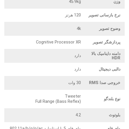
وزن
45.9kg
نرخ بازسانی تصویر
120 هرتز
وضوح تصویر
4k
پردازشگر تصویر
Cognitive Processor XR
دامنه داینامیک بالا
دارد
HDR
دالبی دیجیتال
دارد
خروجی صدا RMS
30 وات
Tweeter
نوع بلندگو
Full Range (Bass Reflex)
بلوتوث
4.2
وای فای
وای فای 5 با استاندارد 802.11a/b/g/n/ac