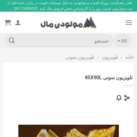
Ski
علی رغم آپدیت روزانه قیمت و موجودی، به دلیل نوسانات قیمت در بازار، حتما قبل از
ثبت سفارش، قیمت روز را با کارشناس بخش فروش چک کنید. 09173455020
t
conten
جستجو
برای:
خانه
/
تلویزیون
/
تلویزیون سونی
تلویزیون سونی 85X90L