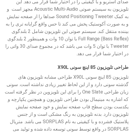
صدای استریو و با کیفیتی را در اختیار شما قرار می دهد. این
تلویزیون به سیستم صوتی Acoustic Multi-Audio مجهز است و
به کمک Sound Positioning Tweeter صداها را از صفحه نمایش
و به صورت آکوستیک پخش می کند تا حس واقع گرایانه تری را به
بیننده منتقل کند. سیستم صوتی این تلویزیون شامل 2 بلندگوی
Full Range (Bass Reflex) با توان 10 وات و همینطور 2 بلندگوی
Tweeter با توان 5 وات می باشد که در مجموع صدای 30 واتی را
در اختیار شما قرار می دهد.
طراحی تلویزیون 85 اینچ سونی X90L
تلویزیون 85 اینچ سونی X90L طراحی مشابه تلویزیون های
گذشته سونی دارد و از این لحاظ تغییر زیادی نداشته است. سونی
زبان طراحی One Slate را برای این تلویزوین در نظر گرفته است
که اشاره به مینیمال بودن طراحی تلویزیون و همچنین یکپارچه و
یکدست بودن سطح قاب صفحه نمایش و خود صفحه نمایش
تلویزیون دارد. بدنه تلویزیون به رنگ مشکی است و از جنس
پلاستیک فشرده و با کیفیتی به نام SORPLAS می باشد. متریال
SORPLAS در واقع توسط سونی توسعه داده شده و تولید می