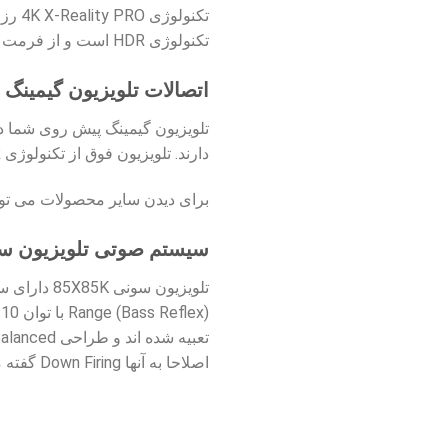
تکنولوژی HDR است و از فرمت های HDR10، HLG و Dolby Vision پشتیبانی می کند.
اتصالات تلویزیون گیمینگ
دارند. تلویزیون فوق از تکنولوژی VRR و Nvidia G-Sync پشتیبانی می کند و می تواند تصاویر را با رفرش ریت متغییر به نمایش درآورد.
برای دیدن سایر محصولات می توا
سیستم صوتی تلویزیون سونی K
اصلاحا به آنها Down Firing گفته می شود. سیستم صوتی این تلویزیون 2 کاناله است و صدای استریو و با کیفیتی را در اختیار شما قرار می دهد.