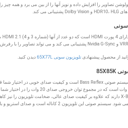
 سونی
نید از محصول پیشنهادی
تلویزیون سونی 65X77L
دیدن کنید.
85X85
Range (Bass Reflex) با توان 10 وات است 
تعبیه شده اند و طراحی X-Balanced دارند که علاوه بر کیفیت صدای عالی، ضخامت تلویز