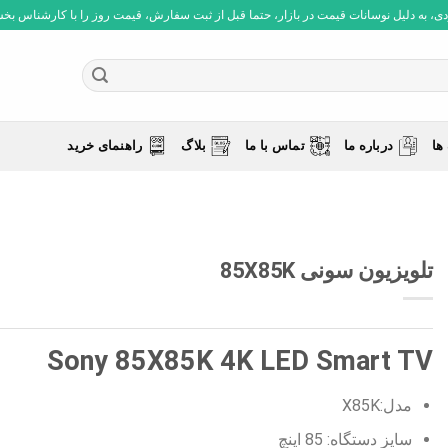
 به دلیل نوسانات قیمت در بازار، حتما قبل از ثبت سفارش، قیمت روز را با کارشناس بخش فروش چ
ها
درباره ما
تماس با ما
بلاگ
راهنمای خرید
تلویزیون سونی 85X85K
Sony 85X85K 4K LED Smart TV
مدل:X85K
سایز دستگاه: 85 اینچ