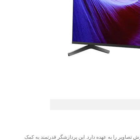
4K HDR است. این پردازشگر وظیفه پردازش تصاویر را به عهده دارد. این پردازشگر قدرتمند به کمک