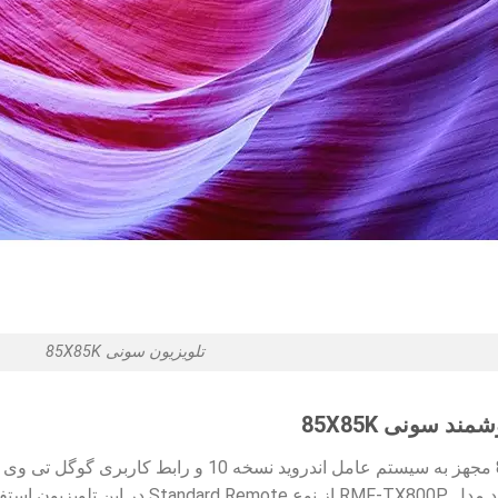
تلویزیون سونی 85X85K
 سونی 85X85K
ریموت کنترل هوشمند و جدید خود مدل P