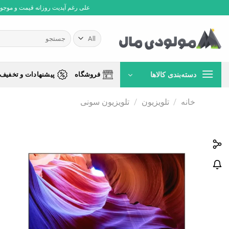
Ski
علی رغم آپدیت روزانه قیمت و موجودی،
t
conten
جستجو
برای:
دسته‌بندی کالاها
فروشگاه
پیشنهادات و تخفیف 
خانه
/
تلویزیون
/
تلویزیون سونی