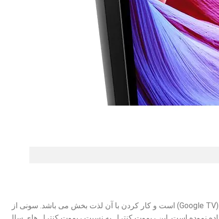
تلویزیون هوشمند سونی 85X85K مجهز به سیستم عامل اندروید نسخه 10 و رابط کاربری گوگل تی وی (Google TV) است و کار کردن با آن لذت بخش می باشد. سونی از
RMF-TX800 از نوع Standard Remote در این تلویزیون استفاده نموده است. این ریموت کنترل به نسبت ریموت کنترل های سال