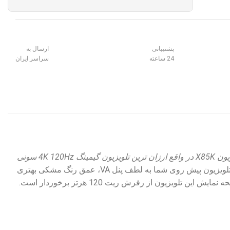
پشتیبانی
ارسال به
24 ساعته
سراسر ایران
تلویزیون X85K در واقع ارزان ترین تلویزیون گیمینگ 4K 120Hz سونی
لویزیون LED سونی 85X85K دارای نور پس زمینه Direct LED و پنل VA می باشد. تلویزیون پیش روی شما به لطف پنل VA، عمق رنگ مشکی بهتری
نسبت به تلویزیون های با پنل IPS دارد. البته باید گفت پنل های VA بطور ذاتی زاویه دید کمتری دارند. صفحه نمایش این تلویزیون از رفرش ریت 120 هرتز برخوردار است.