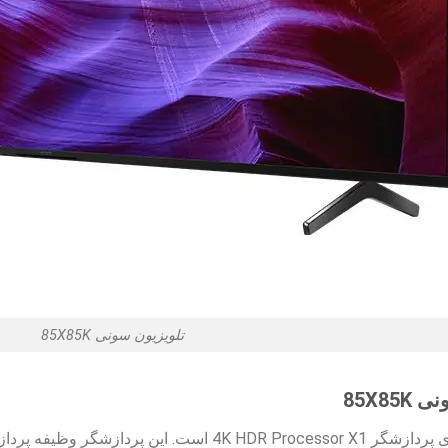
تلویزیون سونی 85X85K
تلویزیون 4K سونی 85X85K دارای پردازشگر  Processor X1