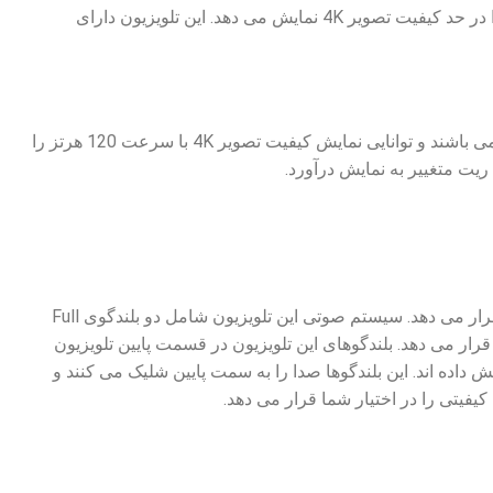
تکنولوژی 4K X-Reality PRO رزولوشن تصاویر را افزایش داده و نویز آنها را از بین می برد و همه چیز را در حد کیفیت تصویر 4K نمایش می دهد. این تلویزیون دارای
تلویزیون گیمینگ پیش روی شما دارای 4 پورت HDMI است که دو عدد از آنها (شماره 3 و 4) HDMI 2.1 می باشند و توانایی نمایش کیفیت تصویر 4K با سرعت 120 هرتز را
تلویزیون سونی 85X85K دارای سیستم صوتی Bass Reflex است و کیفیت صدای خوبی در اختیار شما قرار می دهد. سیستم صوتی این تلویزیون شامل دو بلندگوی Full
که در مجموع توان خروجی صدای 20 وات را در اختیار شما قرار می دهد. بلندگوهای این تلویزیون در قسمت پایین تلویزیون
یون را نیز کاهش داده اند. این بلندگوها صدا را به سمت پایین شلیک می کنند و