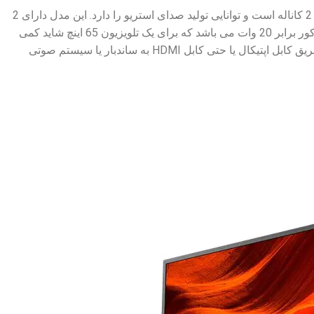
تلویزیون سونی 65X75K دارای سیستم صوتی Open Baffle Speaker است. سیستم صوتی این تلویزیون 2 کاناله است و توانایی تولید صدای استریو را دارد. این مدل دارای 2
بلندگوی Full Range با سیستم Bass Reflex و توان 10 وات است. توان کلی خروجی صدای تلویزیون مذکور برابر 20 وات می باشد که برای یک تلویزیون 65 اینچ شاید کمی
ضعیف باشد و احتمالا به یک ساندبار یا سینمای خانگی نیاز خواهید داشت. شما می توانید این مدل را از طریق کابل اپتیکال یا حتی کابل HDMI به ساندبار یا سیستم صوتی