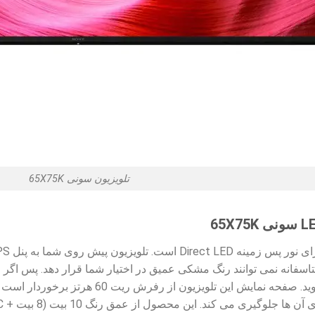
تلویزیون سونی 65X75K
ای VA دارند، اما متاسفانه نمی توانند رنگ مشکی عمیق در اختیار شما قرار ده