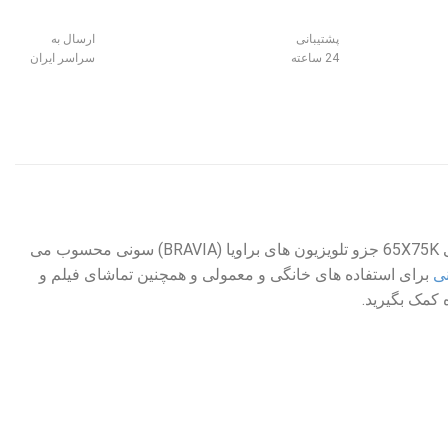
پشتیبانی
ارسال به
24 ساعته
سراسر ایران
سایز 65 اینچ یکی از تلویزیون های سری X7K و 2022 سونی است. تلویزیون سونی 65X75K جزو تلویزیون های براویا (BRAVIA) سونی محسوب می
برای استفاده های خانگی و معمولی و همچنین تماشای فیلم و
کمک بگیرید.