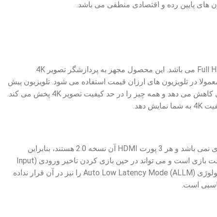
تلویزیون 4K سونی 65X75K حدود 8.3 میلیون پیکسل دارد و رزولوشن تصویر آن 4 برابر تلویزیون های Full HD می باشد. این محصول مجهز به پردازشگر تصویر 4K
ه معمولا در تلویزیون های ارزان قیمت استفاده می شود. تلویزیون پیش
روی شما به کمک تکنولوژی 4K X-Reality PRO رزولوشن تصاویر را افزایش داده و نویز آنها را تا حدودی کاهش می دهد و همه چیز را در حد کیفیت تصویر 4K پخش می کند.
این تلویزیون مجهز به 2 پورت USB 2.0 و 3 پورت HDMI است. این مدل جزو تلویزیون های مخصوص بازی نمی باشد و هر 3 پورت HDMI آن نسخه 2.0 هستند، بنابراین
حداکثر کیفیت تصویر 4K با سرعت 60 هرتز (4K@60Hz) را به شما ارائه می دهد. این محصول دارای حالت بازی است و می تواند در حین بازی کردن تاخیر ورودی (Input
Lag) پایین تری را در اختیار شما قرار دهد. متاسفانه تلویزیون فوق ویژگی گیمینگ ندارد و سونی حتی تکنولوژی Auto Low Latency Mode (ALLM) را نیز در آن قرار نداده