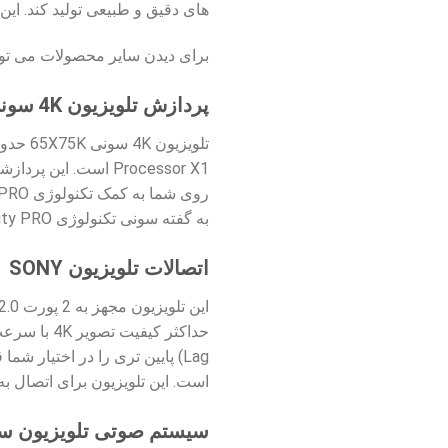
های دقیق و طبیعی تولید کند. این مدل فاقد تکنولوژی Local Dimming است البته این موضو
برای دیدن سایر محصولات می توا
پردازش تلویزیون 4K سونی 65X75K
Processor X1 است.
به گفته سونی تکنولوژی 4K X-Reality PRO می تواند حتی محتواهای HD، Full HD و 2K را نیز در حد کیفیت 4K به شما نمایش دهد.
اتصالات تلویزیون SONY
است. این تلویزیون برای اتصال به کنسول های بازی نسل 
سیستم صوتی تلویزیون سونی K