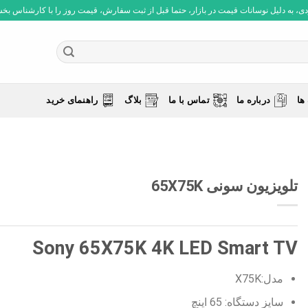
 به دلیل نوسانات قیمت در بازار، حتما قبل از ثبت سفارش، قیمت روز را با کارشناس بخش فروش چ
ها
درباره ما
تماس با ما
بلاگ
راهنمای خرید
تلویزیون سونی 65X75K
Sony 65X75K 4K LED Smart TV
مدل:X75K
سایز دستگاه: 65 اینچ