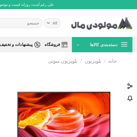
Ski
علی رغم آپدیت روزانه قیمت و موجودی،
t
conten
جستجو
برای:
دسته‌بندی کالاها
فروشگاه
پیشنهادات و تخفیف 
خانه
/
تلویزیون
/
تلویزیون سونی