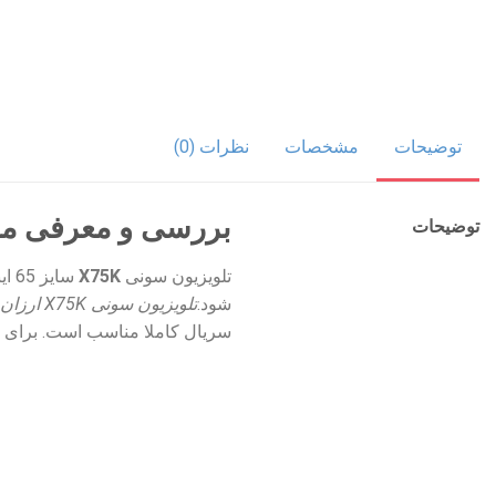
توضیحات
مشخصات
نظرات (0)
بررسی و معرفی مشخص
توضیحات
تلویزیون سونی
X75K
شود.
تلویزیون سونی X75K ارزان ترین تلویزیون 4K سونی در سال 2022 است.
سریال کاملا مناسب است. برای 