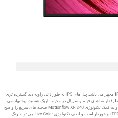
تلویزیون LED سونی 65X75K دارای نور پس زمینه Direct LED است. تلویزیون پیش روی شما به پنل IPS مجهز می باشد. پنل های IPS به طور ذاتی زاویه دید گسترده تری
د. پس اگر طرفدار تماشای فیلم و سریال در محیط تاریک هستید، پیشنهاد می
کنیم به سراغ تلویزیون دیگری بروید. صفحه نمایش این تلویزیون از رفرش ریت 60 هرتز برخوردار است و به کمک تکنولوژی Motionflow XR 240 صحنه های سریع را واضح
نمایش می دهد و تا حدودی از تاری آن ها جلوگیری می کند. این محصول از عمق رنگ 10 بیت (8 بیت + FRC) برخوردار است و لطف تکنولوژی Live Color می تواند رنگ