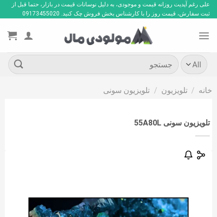
Ski
علی رغم آپدیت روزانه قیمت و موجودی، به دلیل نوسانات قیمت در بازار، حتما قبل از
ثبت سفارش، قیمت روز را با کارشناس بخش فروش چک کنید. 09173455020
t
conten
جستجو
برای:
خانه
/
تلویزیون
/
تلویزیون سونی
تلویزیون سونی 55A80L