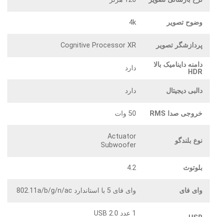
وضوح تصویر
4k
پردازشگر تصویر
Cognitive Processor XR
دامنه داینامیک بالا
دارد
HDR
دالبی دیجیتال
دارد
خروجی صدا RMS
50 وات
Actuator
نوع بلندگو
Subwoofer
بلوتوث
4.2
وای فای
وای فای 5 با استاندارد 802.11a/b/g/n/ac
1 عدد USB 2.0