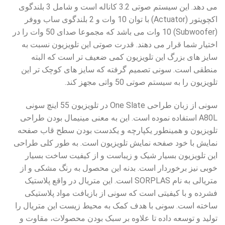
می دهد. این سیستم صوتی 3.2 کاناله است و شامل 3 بلندگوی
اکچويتور (Actuator) با توان 10 وات و 2 بلندگوی ساب ووفر
(Subwoofer) 10 وات می باشد که مجموعا صدای 50 وات را در
اختیار شما قرار می دهند. قدرت صوتی این تلویزیون نسبت به
سایز های بزرگ این تلویزیون کمی ضعیف تر است که البته
منطقی است. سونی تصمیم گرفته که سایز های کوچک تر این
تلویزیون را به سیستم صوتی 50 واتی مجهز کند.
سونی از زبان طراحی One Slate در تلویزیون 55 اینچ سونی
A80L استفاده نموده است. این به معنی مینیمال بودن طراحی
تلویزیون و همینطور یکپارچه و یکدست بودن سطح قاب صفحه
نمایش با خود صفحه نمایش تلویزیون است. به طور کلی طراحی
این تلویزیون بسیار شیک و زیباست و از کیفیت ساخت بسیار
خوبی نیز برخوردار است. بدنه این محصول به رنگ مشکی و از
متریالی به نام SORPLAS است. این متریال در واقع پلاستیک
فشرده و با کیفیتی است که سونی از بازیافت مواد پلاستیکی
ساخته است. سونی با هدف کمک به محیط زیست این متریال را
تولید و توسعه داده تا علاوه بر سبک بودن محصولات، مقاوت و