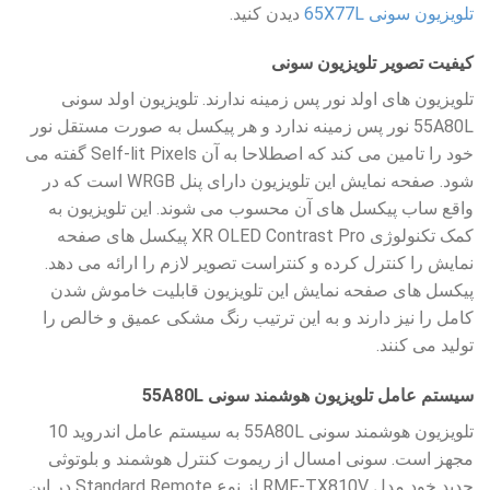
تلویزیون سونی 65X77L
دیدن کنید.
کیفیت تصویر تلویزیون سونی
تلویزیون های اولد نور پس زمینه ندارند. تلویزیون اولد سونی
55A80L نور پس زمینه ندارد و هر پیکسل به صورت مستقل نور
خود را تامین می کند که اصطلاحا به آن Self-lit Pixels گفته می
شود. صفحه نمایش این تلویزیون دارای پنل WRGB است که در
واقع ساب پیکسل های آن محسوب می شوند. این تلویزیون به
کمک تکنولوژی XR OLED Contrast Pro پیکسل های صفحه
نمایش را کنترل کرده و کنتراست تصویر لازم را ارائه می دهد.
پیکسل های صفحه نمایش این تلویزیون قابلیت خاموش شدن
کامل را نیز دارند و به این ترتیب رنگ مشکی عمیق و خالص را
تولید می کنند.
سیستم عامل تلویزیون هوشمند سونی 55A80L
تلویزیون هوشمند سونی 55A80L به سیستم عامل اندروید 10
مجهز است. سونی امسال از ریموت کنترل هوشمند و بلوتوثی
جدید خود مدل RMF-TX810V از نوع Standard Remote در این