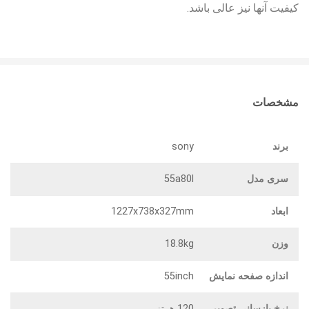
کیفیت آنها نیز عالی باشد.
مشخصات
برند
sony
سری مدل
55a80l
ابعاد
1227x738x327mm
وزن
18.8kg
اندازه صفحه نمایش
55inch
نرخ بازسانی تصویر
120 هرتز