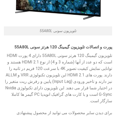
تلویزیون سونی 55A80L
پورت و اتصالات تلویزیون گیمینگ 120 هرتز سونی 55A80L
تلویزیون گیمینگ 120 هرتز سونی 55A80L دارای 4 پورت HDMI
است که دو عدد از آنها (شماره 3 و 4) از نوع HDMI 2.1 هستند و
توانایی نمایش کیفیت تصویر 4K با سرعت 120 فریم در ثانیه را
دارند. پورت های HDMI 2.1 این تلویزیون تکنولوژی VRR و ALLM
نیز دارند و تاخیر ورودی (Input Lag) پایین و رفرش ریت متغیر را
در اختیار شما قرار می دهند. این تلویزیون دارای تکنولوژی Nvidia
G-Sync است و با کارت های گرافیک انویدیا PC گیمر ها کاملا
سازگار است.
برای دیدن سایر محصولات می توانید از محصول پیشنهادی