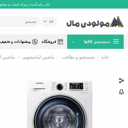
Ski
علی رغم آپدیت روزانه قیمت و موجودی،
t
conten
جستجو
برای:
دسته‌بندی کالاها
فروشگاه
پیشنهادات و تخفیف 
خانه
/
شستشو و نظافت
/
ماشین لباسشویی
/
ماشین ل