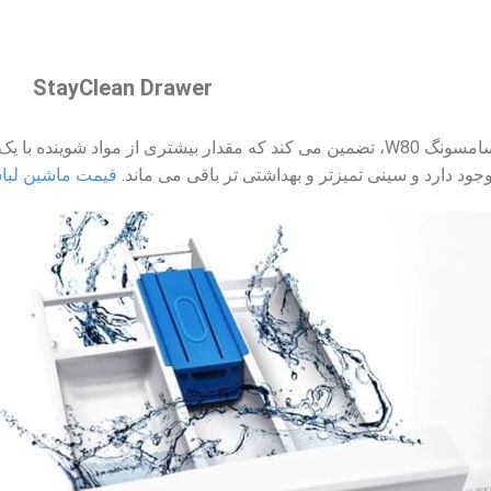
StayClean Drawer
کشو StayClean در لباسشویی سامسونگ W80، تضمین می کند که مقدار بیش
ود دارد و سینی تمیزتر و بهداشتی تر باقی می ماند.
قیمت ماشین لب