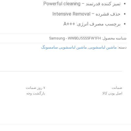
تمیز کننده قدرتمند – Powerful cleaning
حذف فشرده – Intensive Removal
برچسب مصرف انرژی: +++A
شناسه محصول:
Samsung - WW80J5555FW1FH
دسته:
ماشین لباسشویی
,
ماشین لباسشویی سامسونگ
ضمانت
۷ روز ضمانت
اصل بودن کالا
بازگشت وجه