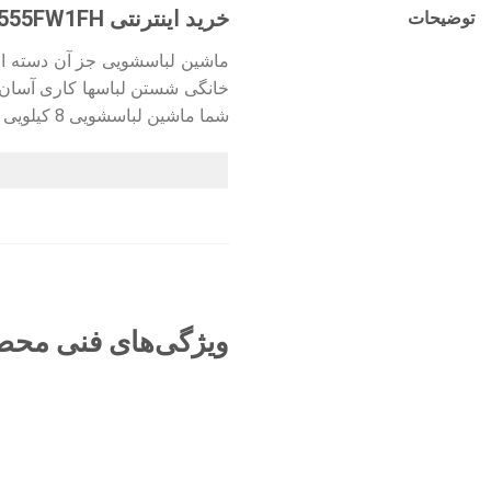
خرید اینترنتی Samsung washing machine WW80J5555FW1FH
توضیحات
ماشین لباسشویی جز آن دسته از 
خانگی شستن لباسها کاری آسان و
شما ماشین لباسشویی 8 کیلویی سامسونگ مدل WW80J5555FW1FH می باشد.
ویژگی‌های فنی مح