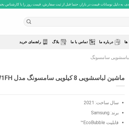
 به دلیل نوسانات قیمت در بازار، حتما قبل از ثبت سفارش، قیمت روز را با کارشناس بخش فروش چ
ها
درباره ما
تماس با ما
بلاگ
راهنمای خرید
باسشویی سامسونگ
ماشین لباسشویی 8 کیلویی سامسونگ مدل WW80J5555FW1FH
سال ساخت: 2021
برند: Samsung
قابلیت EcoBubble™