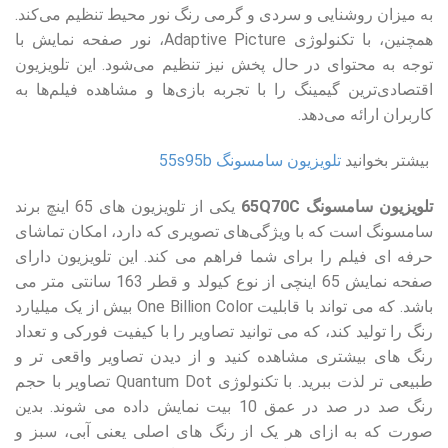
به میزان روشنایی و سردی و گرمی رنگ نور محیط تنظیم می‌کند.
همچنین، با تکنولوژی Adaptive Picture، نور صفحه نمایش با
توجه به محتوای در حال پخش نیز تنظیم می‌شود. این تلویزیون
اقتصادی‌ترین گیمینگ را با تجربه بازی‌ها و مشاهده فیلم‌ها به
کاربران ارائه می‌دهد.
بیشتر بخوانید
تلویزیون سامسونگ 55s95b
تلویزیون سامسونگ 65Q70C
یکی از تلویزیون های 65 اینچ برند
سامسونگ است که با ویژگی‌های تصویری که دارد، امکان تماشای
حرفه ای فیلم را برای شما فراهم می کند. این تلویزیون دارای
صفحه نمایش 65 اینچی از نوع کیولد و قطر 163 سانتی متر می
باشد. که می تواند با قابلیت One Billion Color بیش از یک میلیارد
رنگ را تولید کند، که می توانید تصاویر را با کیفیت فورکی و تعداد
رنگ های بیشتری مشاهده کنید و از دیدن تصاویر واقعی تر و
طبیعی تر لذت ببرید. با تکنولوژی Quantum Dot تصاویر با حجم
رنگ صد در صد در عمق 10 بیت نمایش داده می شوند. بدین
صورت که به ازای هر یک از رنگ های اصلی یعنی آبی، سبز و