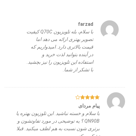
farzad
با سلام، بله تلویزیون Q70C کیفیت
تصویر بهتری ارائه می دهد اما
قیمت بالاتری دارد. امیدواریم که
در آینده بتوانید لذت خرید و
استفاده این تلویزیون را نیز بچشید.
با تشکر از شما.
نمره
4
پیام مردای
از 5
با سلام و خسته نباشید. این تلوزیون بهتره یا
QN90B ؟ یه توضیحی در مورد تفاوتشون و
برتری شون نسبت به هم لطف میکنید. قبلا