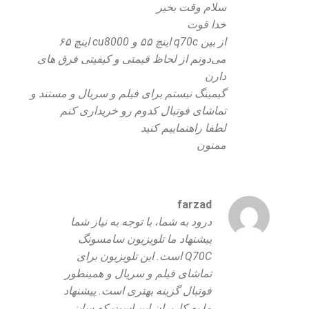
سلام وقت بخیر
خدا قوت
از بین q70c اینچ ۵۵ و cu8000 اینچ ۶۵
می‌دونم از لحاظ قیمتی و کیفیتی فرق های
دارن
گیمینگ نیستم برای فیلم و سریال و مستند و
تماشای فوتبال کدوم رو خریداری کنم
لطفا راهنماییم کنید
ممنون
farzad
درود به شما، با توجه به نیاز شما
پیشنهاد ما تلویزیون سامسونگ
Q70C است. این تلویزیون برای
تماشای فیلم و سریال و همینطور
فوتبال گزینه بهتری است. پیشنهاد
ما به کاربران این است که سایز