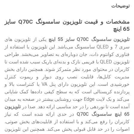
توضیحات
مشخصات و قیمت تلویزیون سامسونگ Q70C سایز
65 اینچ
تلویزیون سامسونگ Q70C سایز 55 اینچ
یکی از تلویزیون های
سری 7 و QLED سامسونگ می‌باشد. این تلویزیون با استفاده از
فناوری کوانتوم دات، جان دوباره‌ای به تصاویر می‌بخشد. طراحی
تلویزیون QLED با فریمی نازک و بدنه‌ای باریک سبب شده است تا
کاربران در محتوای مورد نظر متمرکز شوند. همچنین دارای بخش
مدیریت کابل‌ها، قابلیت نصب روی دیوار و ریموت کنترل
خورشیدی است. این تلویزیون دارای پنل VA با کنتراست بالا و
پردازنده کریستالی است که به سطح کیفی داده‌ها کمک شایانی
می‌کند و بک لایت Edge جهت روشنایی بیشتر در صفحه به میدان
آمده است تا نوردهی را در حد مناسبی ارائه دهد. صدا در
تلویزیون
65 اینچ سامسونگ Q70C
در حدی ارائه شده است که نیاز
کاربران را رفع می‌کند و با استفاده از قابلیت‌های بخش صوتی،
اصوات را در حد قابل قبولی پخش می‌کند. همچنین این تلویزیون