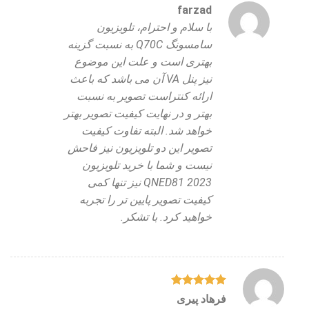
farzad
با سلام و احترام، تلویزیون
سامسونگ Q70C به نسبت گزینه
بهتری است و علت این موضوع
نیز پنل VA آن می باشد که باعث
ارائه کنتراست تصویر به نسبت
بهتر و در نهایت کیفیت تصویر بهتر
خواهد شد. البته تفاوت کیفیت
تصویر این دو تلویزیون نیز فاحش
نیست و شما با خرید تلویزیون
QNED81 2023 نیز تنها کمی
کیفیت تصویر پایین تر را تجربه
خواهید کرد. با تشکر.
نمره
5
از
فرهاد پیری
5