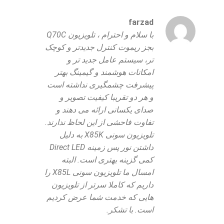
farzad
با سلام و احترام ، تلویزیون Q70C
بجز ریموت کنترل جدیدتر و کوچک
تر، سیستم عامل جدید تر و
امکانات هوشمند و گیمینگ بهتر
پیشرفت چشمگیری نداشته است
و هر دو تقریبا کیفیت تصویر و
صدای یکسانی ارائه می دهند و
تفاوت فاحشی از این لحاظ ندارند.
تلویزیون سونی X85K به دلیل
داشتن نور پس زمینه Direct LED
کمی گزینه بهتری است. البته
امسال ما تلویزیون سونی X85L را
داریم که کاملا سرتر از تلویزیون
هایی که خدمت شما عرض کردیم
است. با تشکر.