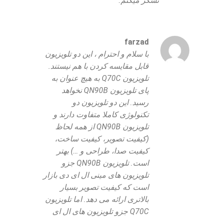
تشکر میکنم.
farzad
با سلام و احترام ، این دو تلویزیون
قابل مقایسه کردن با هم نیستند.
تلویزیون Q70C به هیچ عنوان به
پای تلویزیون QN90B نخواهد
رسید. این دو تلویزیون دو
تکنولوژی کاملا متفاوت دارند و
تلویزیون QN90B از همه لحاظ
(کیفیت تصویر، کیفیت ساخت،
کیفیت صدا، طراحی و …) بهتر
است. تلویزیون QN90B جزو
تلویزیون های مینی ال ای دی بازار
است که کیفیت تصویر بسیار
بالاتری ارائه می دهد. اما تلویزیون
Q70C جزو تلویزیون های ال ای