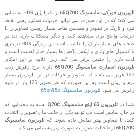
تلویزیون فورکی سامسونگ 65Q70C
از تکنولوژی HDR پشتیبانی
می کند؛ که در این صورت می توانید جزئیات تصاویر یعنی نقاط
تیره و تاریک تر تصویر و همچنین نقاط بسیار روشن تصاویر را با
جزئیات واضح تری مشاهده کنید. و دیگر مشکلات تاری دید در
صحنه های بسیار تاریک را نداشته باشید. این ویژگی HDR در بازی
با کنسول های بازی و ایکس باکس ها بسیار حائز اهمیت است و
لذت بازی را چندین برابر می کند. زیرا علاوه بر این امکان
تلویزیون اسمارت سامسونگ 65Q70C
دارای نرخ رفرش ریت
120 هرتز می باشد که تصاویر و حرکات در این تلویزیون بسیار
نرم و روان است. به این صورت که هر تصویر 120 بار در ثانیه
رفرش می شود.
تلویزیون سامسونگ 65qn95b
شما در
تلویزیون 65 اینچ سامسونگ Q70C
بسته به محتوایی که
در حال نمایش است می توانید یکی از حالت های تصویر را انتخاب
کنید، تا تصاویر بهتر نمایش داده شوند. که
تلویزیون سامسونگ
65Q70C
از 5 حالت تصویر به صورت زیر پشتیبانی می کند.