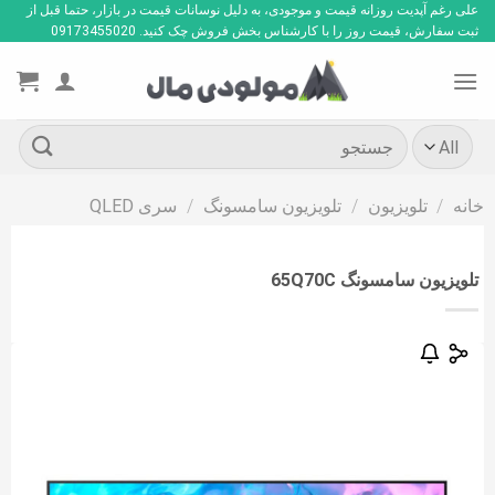
Ski
علی رغم آپدیت روزانه قیمت و موجودی، به دلیل نوسانات قیمت در بازار، حتما قبل از
ثبت سفارش، قیمت روز را با کارشناس بخش فروش چک کنید. 09173455020
t
conten
جستجو
برای:
خانه
/
تلویزیون
/
تلویزیون سامسونگ
/
سری QLED
تلویزیون سامسونگ 65Q70C