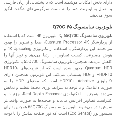
دارای بخش امکانات هوشمند است که با پشتیبانی از زبان فارسی
و اتصال به اینترنت شما را به سمت سرگرمی‌های شگفت انگیز
سوق می‌دهد.
تلویزیون سامسونگ ۶۵ Q70C
تلویزیون سامسونگ 65Q70C
یک تلویزیون 4K است که با استفاده
از پردازشگر Quantum Processor 4K، صدا و تصویر را بهبود
می‌بخشد. این پردازشگر با استفاده از تکنولوژی 4K Upscaling و
هوش مصنوعی، کیفیت تصاویر را ارتقا می‌دهد و نویز آنها را
کاهش می‌دهد. همچنین، تلویزیون سامسونگ 65Q70C با تکنولوژی
Quantum HDR مجهز شده است که از فرمت‌های HDR10،
HDR10+ و HLG پشتیبانی می‌کند. این تلویزیون همچنین دارای
تکنولوژی HDR10+ Adaptive است که محتوای HDR را به
صورت داینامیک و با توجه به شرایط نوری محیط تنظیم و نمایش
می‌دهد. همچنین، با تکنولوژی Real Depth Enhancer، جزئیات و
کنتراست تصاویر افزایش می‌یابد و صحنه‌ها به صورت واقعی‌تر
نمایش داده می‌شوند. تلویزیون سامسونگ 65Q70C همچنین دارای
سنسور نور (Eco Sensor) است که نور صفحه نمایش را با توجه