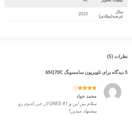
کیفیت تصویر
4K
سال
2023
عرضه(میلادی)
نظرات (5)
5 دیدگاه برای
تلویزیون سامسونگ 65Q70C
نمره
4
محمد جواد
از 5
سلام بین این و QNED 81 ال جی کدوم رو
پیشنهاد میدین؟