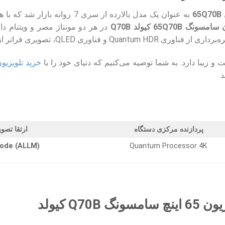
به عنوان یک مدل بالارده از سری
نگ 65Q70B کیولد Q70B
در هر دو مونتاژ مصر و ویتنام 
یری فراتر از انتظار هر کاربر را به نمایش می‌گذارد.
یت و زیبا دارد. به شما توصیه می‌کنیم که دنیای خود را با
خرید تلویزیون 65 اینچ سامس
.
پردازنده مرکزی دستگاه
ارتقا تصوی
ode (ALLM)
Quantum Processor 4K
Q70 کیولد