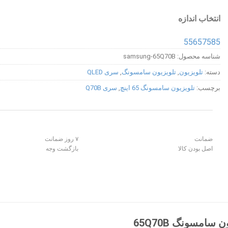
انتخاب اندازه
55
65
75
85
شناسه محصول:
samsung-65Q70B
دسته:
تلویزیون
,
تلویزیون سامسونگ
,
سری QLED
برچسب:
تلویزیون سامسونگ 65 اینچ
,
سری Q70B
ضمانت
۷ روز ضمانت
اصل بودن کالا
بازگشت وجه
امسونگ 65Q70B