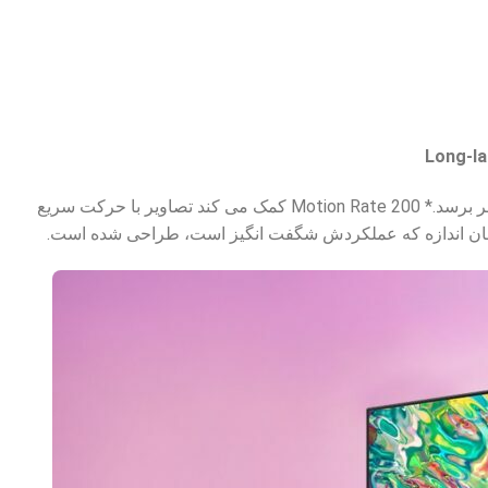
Long-las
هر صحنه ای می تواند با رنگ خیره کننده Quantum Dot در تلویزیون Q70B QLED شگفت انگیز به نظر برسد.* Motion Rate 200 کمک می کند تصاویر با حرکت سریع
ان اندازه که عملکردش شگفت انگیز است، طراحی شده است.