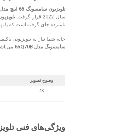
تلویزیون سامسونگ 65 اینچ مدل 65Q70B
سال 2022 قرار گرفت.
تلویزیون سامسو
نامبرده جای گرفته است که با بهره‌برداری از فناوری Quantum HDR و فناوری QLED، تصو
خانه شما نیاز به تلویزیونی باکیف
سامسونگ مدل 65Q70B
می‌باشد
وضوح تصویر
4K
ویژگی‌های فنی تلویزیون 65 اینچ سامسونگ B