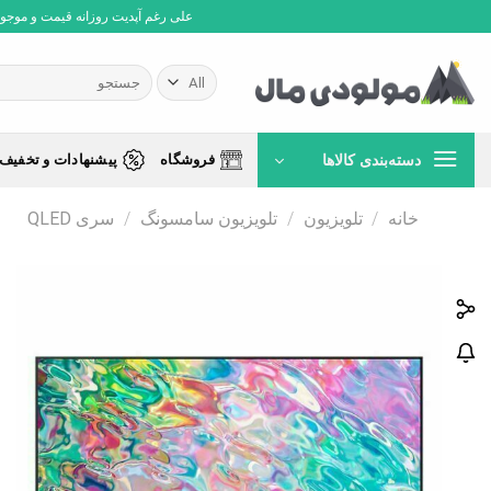
Ski
علی رغم آپدیت روزانه قیمت و موجودی،
t
conten
جستجو
برای:
دسته‌بندی کالاها
فروشگاه
پیشنهادات و تخفیف 
خانه
/
تلویزیون
/
تلویزیون سامسونگ
/
سری QLED