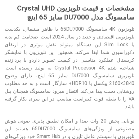
مشخصات و قیمت تلویزیون Crystal UHD
سامسونگ مدل DU7000 سایز 65 اینچ
تلویزیون 4K سامسونگ 65DU7000 با ظاهر مینیمال، یکدست
تلویزیونی اقتصادی و جدید در سال 2024 است. ضخامت کم بدنه
یا Slim Look این دستگاه میتواند نقش موثری در ارتقای
دکوراسیون شما ایفا می‌کند. همچنین این تلویزیون با نمایشگر
کریستال عملکرد مناسبی در کیفیت تصویر داردو با پردازنده
شناخته شده Crystal Processor 4K به تولید رسیده است.
تلویزیون سامسونگ DU7000 سایز 65 اینچ، دارای وضوح
3840×2160 پیکسل با HDR10+ سازگار است و به حد مطلوب
روشنایی دست پیدا می‌کند. انتظار میرود سامسونگ همچنان پنل
VA را با نقطه قوت کنتراست مناسب در این سری بکار گرفته
باشد.
توانایی پخش 20 وات صدا و امکان تطبیق پذیری صوتی هوش
مصنوعی از ویژگی‌های سامسونگ 65DU7000 هستند. این
تلویزیون با سیستم عامل تایزن و در Smart Hub خود ویژگی‌های