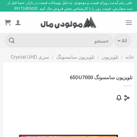
Ski
علی رغم آپدیت روزانه قیمت و موجودی، به دلیل نوسانات قیمت در بازار، حتما قبل از
ثبت سفارش، قیمت روز را با کارشناس بخش فروش چک کنید. 09173455020
t
conten
جستجو
برای:
خانه
/
تلویزیون
/
تلویزیون سامسونگ
/
سری Crystal UHD
تلویزیون سامسونگ 65DU7000