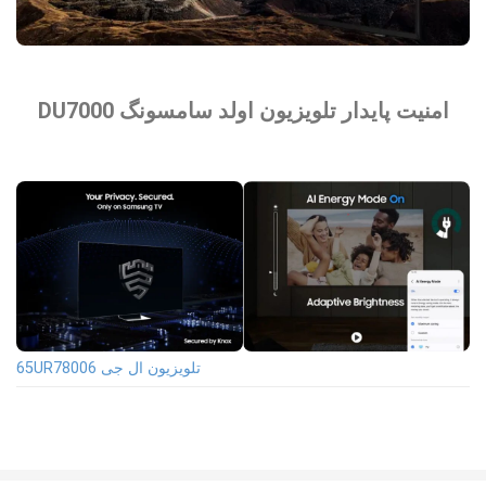
امنیت پایدار تلویزیون اولد سامسونگ DU7000
تلویزیون ال جی 65UR78006