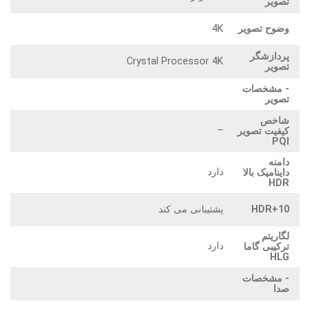
تصویر
وضوح تصویر
4K
پردازشگر
Crystal Processor 4K
تصویر
- مشخصات
تصویر
شاخص
–
کیفیت تصویر
PQI
دامنه
دارد
داینامیک بالا
HDR
HDR+10
پشتیبانی می کند
لگاریتم
دارد
ترکیبی گاما
HLG
- مشخصات
صدا