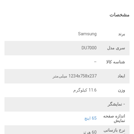
مشخصات
برند
Samsung
سری مدل
DU7000
شناسه کالا
–
ابعاد
1234x758x237 میلی‌متر
وزن
11.6 کیلوگرم
- نمایشگر
اندازه صفحه
65 اینچ
نمایش
نرخ بازسانی
60 هرتز