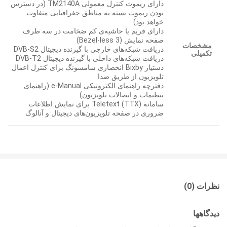
دارای ریموت کنترل معمولی TM2140A (در دسترس
بودن ریموت بسته به مناطق جغرافیایی متفاوت
خواهد بود)
دارای فریم یا حاشیه‌ی کم ضخامت در سه طرف
صفحه نمایش (3 Bezel-less)
مشخصات
دریافت شبکه‌های خارجی با گیرنده دیجیتال DVB-S2
تکمیلی
دریافت شبکه‌های داخلی با گیرنده دیجیتال DVB-T2
دستیار Bixby انحصاری سامسونگ برای کنترل اعمال
تلویزیون از طریق صدا
دفترچه راهنمای الکترونیکی e-Manual (راهنمای
تنظیمات و اتصالات تلویزیون)
سامانه Teletext (TTX) برای نمایش اطلاعات
ضروری در صفحه تلویزیون‌های دیجیتال و آنالوگ
نظرات (0)
دیدگاهها