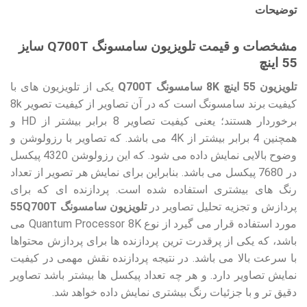
توضیحات
مشخصات و قیمت تلویزیون سامسونگ Q700T سایز
55 اینچ
تلویزیون 55 اینچ 8K سامسونگ Q700T
یکی از تلویزیون های با
کیفیت برند سامسونگ است که در آن تصاویر از کیفیت تصویر 8k
برخوردار هستند؛ یعنی کیفیت تصاویر 8 برابر بیشتر از HD و
همچنین 4 برابر بیشتر از 4K می باشد. که تصاویر با رزولوشن و
وضوح بالایی نمایش داده می شود. که این رزولوشن 4320 پیکسل
در 7680 پیکسل می باشد. بنابراین برای نمایش هر تصویر از تعداد
رنگ های بیشتری استفاده شده است. پردازنده ای که برای
پردازش و تجزیه تحلیل تصاویر در
تلویزیون سامسونگ 55Q700T
مورد استفاده قرار می گیرد از نوع Quantum Processor 8K می
باشد، که یکی از پرقدرت ترین پردازنده ها برای پردازش محتواها
با سرعت بالا می باشد. در نتیجه پردازنده نقش مهمی در کیفیت
نمایش تصاویر دارد. و هر چه تعداد پیکسل ها بیشتر باشد تصاویر
دقیق تر و با جزئیات رنگ بیشتری نمایش داده خواهد شد.