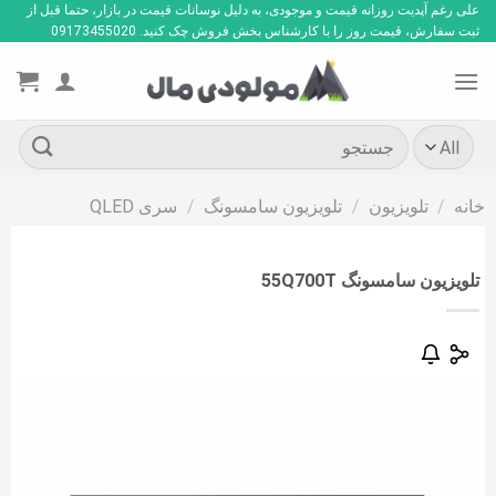
Ski
علی رغم آپدیت روزانه قیمت و موجودی، به دلیل نوسانات قیمت در بازار، حتما قبل از
ثبت سفارش، قیمت روز را با کارشناس بخش فروش چک کنید. 09173455020
t
conten
جستجو
برای:
خانه
/
تلویزیون
/
تلویزیون سامسونگ
/
سری QLED
تلویزیون سامسونگ 55Q700T