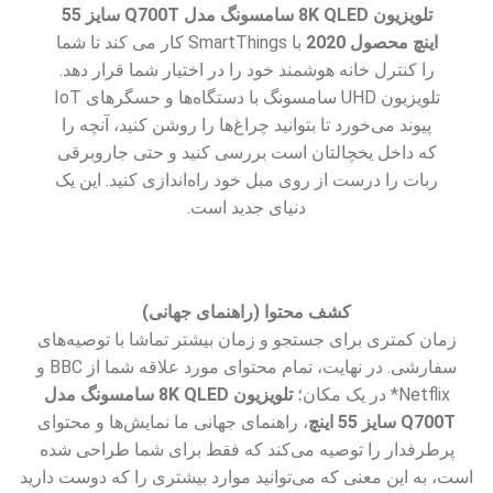
تلویزیون 8K QLED سامسونگ مدل Q700T سایز 55
اینچ محصول 2020
با SmartThings کار می کند تا شما
را کنترل خانه هوشمند خود را در اختیار شما قرار دهد.
تلویزیون UHD سامسونگ با دستگاه‌ها و حسگرهای IoT
پیوند می‌خورد تا بتوانید چراغ‌ها را روشن کنید، آنچه را
که داخل یخچالتان است بررسی کنید و حتی جاروبرقی
ربات را درست از روی مبل خود راه‌اندازی کنید. این یک
دنیای جدید است.
کشف محتوا (راهنمای جهانی)
زمان کمتری برای جستجو و زمان بیشتر تماشا با توصیه‌های
سفارشی. در نهایت، تمام محتوای مورد علاقه شما از BBC و
Netflix* در یک مکان؛
تلویزیون 8K QLED سامسونگ مدل
Q700T سایز 55 اینچ
، راهنمای جهانی ما نمایش‌ها و محتوای
پرطرفدار را توصیه می‌کند که فقط برای شما طراحی شده
است، به این معنی که می‌توانید موارد بیشتری را که دوست دارید