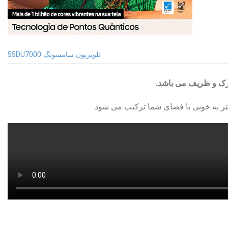
تلویزیون سامسونگ 55DU7000