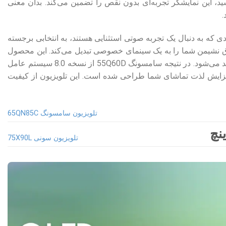
شید، این نمایشگر تجربه‌ای بدون نقص را تضمین می‌کند. بدان معنی
.
ا برای افرادی که به دنبال یک تجربه صوتی استثنایی هستند، به انتخابی برجسته
تمند و فراگیر ارائه می‌دهد و اتاق نشیمن شما را به یک سینمای خصوصی تبدیل می‌کند. این محصول
دارای مجموع توان 20 وات است که تضمین می‌کند هر نت و ضربی با وضوح و عمق خیره کننده بازتولید می‌شود. در نتیجه سامسونگ 55Q60D از نسخه 8.0 سیستم عامل
فزایش لذت تماشای شما طراحی شده‌ است. این تلویزیون از کیفیت
تلویزیون سامسونگ 65QN85C
تلویزیون سونی 75X90L