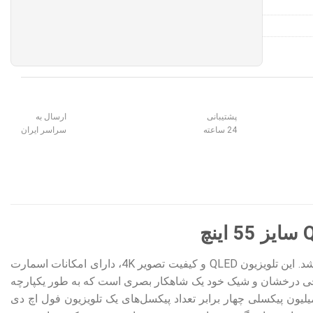
پشتیبانی
ارسال به
24 ساعته
سراسر ایران
، یک محصول پرچمدار و عرضه شده ی سال 2024 می باشد. این تلویزیون QLED و کیفیت تصویر 4K، دارای امکانات اسمارت
راحی درخشان و شیک خود یک شاهکار بصری است که به طور یکپارچه
ر فضایی ترکیب می‌شود. همچنین این تلویزیون 4K سامسونگ Q60D سایز 55 اینچ با رزولوشن 8 میلیون پیکسلی چهار برابر تعداد پیکسل‌های یک تلویزیون فول اچ دی