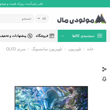
Ski
علی رغم آپدیت روزانه قیمت و موجودی،
t
conten
جستجو
برای:
دسته‌بندی کالاها
فروشگاه
پیشنهادات و تخفیف 
خانه
/
تلویزیون
/
تلویزیون سامسونگ
/
سری QLED