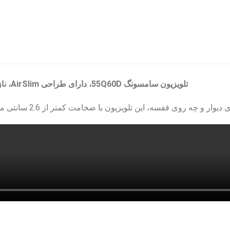
تلویزیون سامسونگ 55Q60D، دارای طراحی AirSlim، نازک و ظریف می باشد.
ر و چه روی قفسه، این تلویزیون با ضخامت کمتر از 2.6 سانتی متر به خوبی با فضای شما ترکیب می شود.