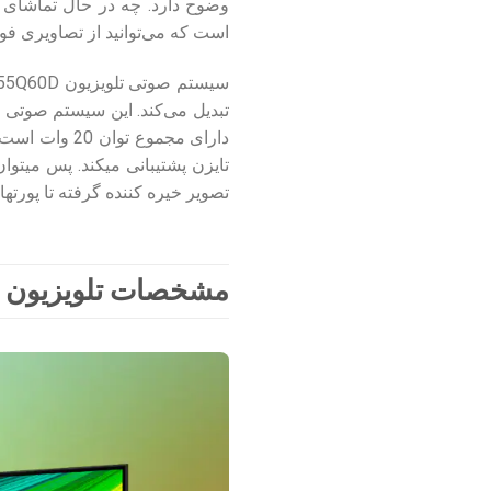
وضوح دارد. چه در حال تماشای فی
است که می‌توانید از تصاویری فوق
تایزن پشتیبانی میکند. پس میتو
تصویر خیره کننده گرفته تا پورته
مشخصات تلویزیون 4K QLED سامسونگ مدل Q60D سایز 55 اینچ