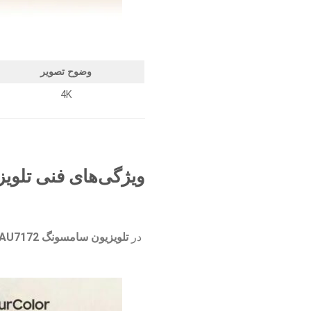
وضوح تصویر
4K
ویژگی‌های فنی تلویزیون 55 اینچ سامسون
در
تلویزیون سامسونگ 55AU7172