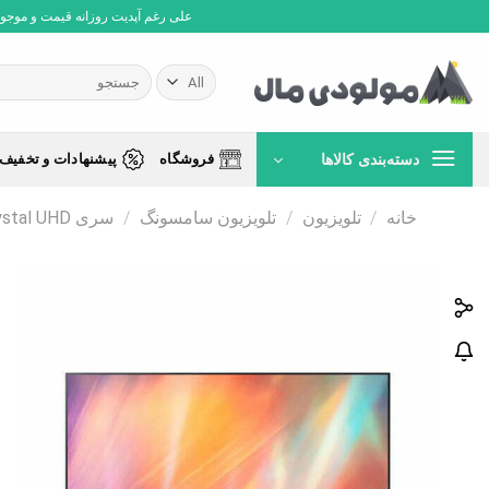
Ski
علی رغم آپدیت روزانه قیمت و موجودی،
t
conten
جستجو
برای:
دسته‌بندی کالاها
فروشگاه
پیشنهادات و تخفیف 
خانه
/
تلویزیون
/
تلویزیون سامسونگ
/
سری Crystal UHD