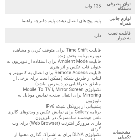
توان مصرفی
135 وات
دستگاه
لوازم جانبی
پایه, پیچ های اتصال دهنده پایه, دفترچه راهنما
همراه
قابلیت نصب
دارد
به دیوار
قابلیت Time Shift برای متوقف کردن و مشاهده
دوباره برنامه پخش زنده
قابلیت Ambient Mode برای استفاده از تلویزیون به
عنوان قاب عکس و اثر هنری
قابلیت Remote Access برای اتصال به کامپیوتر و
لپتاپ از طریق شبکه (ممکن است برای برخی از
مناطق جغرافیایی در دسترس نباشد)
تکنولوژی Mirror Screen یا Mobile To TV
Mirroring برای انتقال صفحه نمایش موبایل به
تلویزیون
پشتیبانی از پروتکل شبکه IPv6
برنامه Gallery برای نمایش عکس و ویدئوهای گالری
تلفن هوشمند سامسونگ در تلویزیون
دارای مرورگر اینترنت (Web Browser) برای وب
گردی
مشخصات
تکنولوژی DLNA برای به اشتراک گذاری محتوا از
تکمیلی