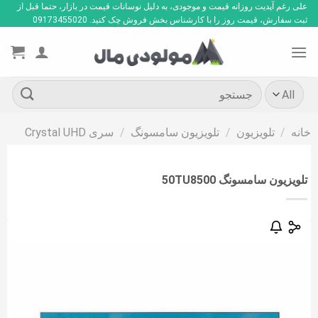
Ski
علی رغم آپدیت روزانه قیمت و موجودی، به دلیل نوسانات قیمت در بازار، حتما قبل از
ثبت سفارش، قیمت روز را با کارشناس بخش فروش چک کنید. 09173455020
t
conten
جستجو
برای:
خانه
/
تلویزیون
/
تلویزیون سامسونگ
/
سری Crystal UHD
تلویزیون سامسونگ 50TU8500