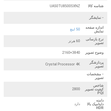
شناسه کالا
UA50TU8500SXNZ
- نمایشگر
اندازه صفحه
50 اینچ
نمایش
نرخ بازسانی
60 هرتز
تصویر
وضوح تصویر
3840×2160
پردازشگر
Crystal Processor 4K
تصویر
- مشخصات
تصویر
شاخص
2800
کیفیت تصویر
PQI
دامنه
دارد
داینامیک بالا
HDR