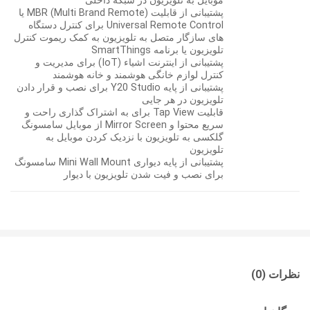
موبایل به تلویزیون در شبکه داخلی
پشتیبانی از قابلیت MBR (Multi Brand Remote) یا
Universal Remote Control برای کنترل دستگاه
های سازگار متصل به تلویزیون به کمک ریموت کنترل
تلویزیون یا برنامه SmartThings
پشتیبانی از اینترنت اشیاء (IoT) برای مدیریت و
کنترل لوازم خانگی هوشمند و خانه هوشمند
پشتیبانی از پایه Y20 Studio برای نصب و قرار دادن
تلویزیون در هر جایی
قابلیت Tap View برای به اشتراک گذاری راحت و
سریع محتوا و Mirror Screen از موبایل سامسونگ
گلکسی به تلویزیون با نزدیک کردن موبایل به
تلویزیون
پشتیبانی از پایه دیواری Mini Wall Mount سامسونگ
برای نصب و فیت شدن تلویزیون با دیوار
نظرات (0)